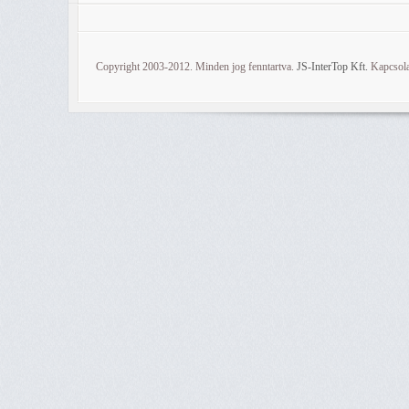
Copyright 2003-2012. Minden jog fenntartva.
JS-InterTop Kft.
Kapcsola