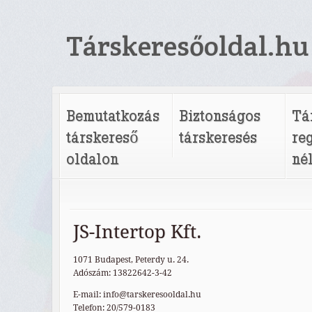
Társkeresőoldal.hu
Bemutatkozás
Biztonságos
Tá
társkereső
társkeresés
re
oldalon
né
JS-Intertop Kft.
1071 Budapest, Peterdy u. 24.
Adószám: 13822642-3-42
E-mail: info@tarskeresooldal.hu
Telefon: 20/579-0183