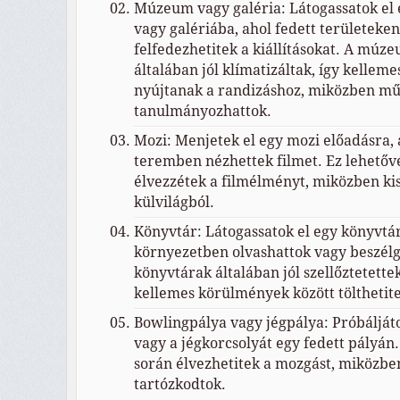
Múzeum vagy galéria: Látogassatok el
vagy galériába, ahol fedett területeken
felfedezhetitek a kiállításokat. A múz
általában jól klímatizáltak, így kellem
nyújtanak a randizáshoz, miközben mű
tanulmányozhattok.
Mozi: Menjetek el egy mozi előadásra,
teremben nézhettek filmet. Ez lehetővé
élvezzétek a filmélményt, miközben ki
külvilágból.
Könyvtár: Látogassatok el egy könyvtá
környezetben olvashattok vagy beszélg
könyvtárak általában jól szellőztetettek
kellemes körülmények között tölthetite
Bowlingpálya vagy jégpálya: Próbáljáto
vagy a jégkorcsolyát egy fedett pályá
során élvezhetitek a mozgást, miközbe
tartózkodtok.