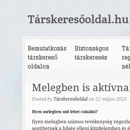
Társkeresőoldal.hu
Bemutatkozás
Biztonságos
Tá
társkereső
társkeresés
re
oldalon
né
Melegben is aktívna
Posted by
Társkeresőoldal
on
22
május
2023
Ilyen melegben mit lehet csinálni?
Ilyen melegben számos tevékenység végezh
segíthetnek a hőség elleni küzdelemben és él