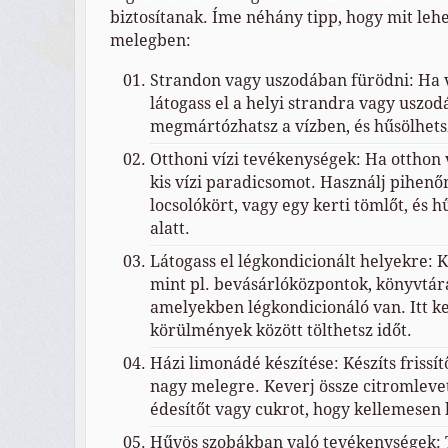
biztosítanak. Íme néhány tipp, hogy mit lehe
melegben:
Strandon vagy uszodában fürödni: Ha 
látogass el a helyi strandra vagy uszod
megmártózhatsz a vízben, és hűsölhets
Otthoni vízi tevékenységek: Ha otthon v
kis vízi paradicsomot. Használj pihen
locsolókört, vagy egy kerti tömlőt, és h
alatt.
Látogass el légkondicionált helyekre: K
mint pl. bevásárlóközpontok, könyvtár
amelyekben légkondicionáló van. Itt k
körülmények között tölthetsz időt.
Házi limonádé készítése: Készíts frissí
nagy melegre. Keverj össze citromlevet,
édesítőt vagy cukrot, hogy kellemesen h
Hűvös szobákban való tevékenységek: T