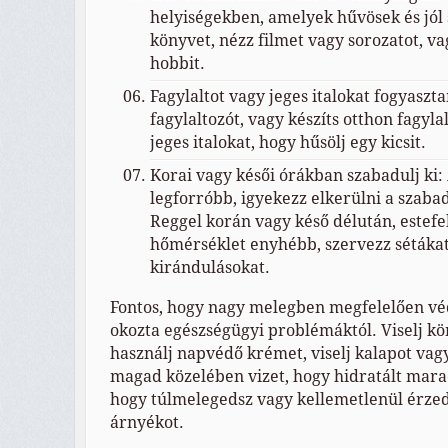
helyiségekben, amelyek hűvösek és jól 
könyvet, nézz filmet vagy sorozatot, v
hobbit.
Fagylaltot vagy jeges italokat fogyaszta
fagylaltozót, vagy készíts otthon fagyla
jeges italokat, hogy hűsölj egy kicsit.
Korai vagy késői órákban szabadulj ki:
legforróbb, igyekezz elkerülni a szaba
Reggel korán vagy késő délután, estefe
hőmérséklet enyhébb, szervezz sétáka
kirándulásokat.
Fontos, hogy nagy melegben megfelelően v
okozta egészségügyi problémáktól. Viselj kö
használj napvédő krémet, viselj kalapot vagy
magad közelében vizet, hogy hidratált mara
hogy túlmelegedsz vagy kellemetlenül érze
árnyékot.