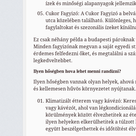
ízek és minőségi alapanyagok jellemzik
Cukor Fagyizó: A Cukor Fagyizó a belv
utca közelében található. Különleges, h
fagylaltokat és szezonális ízeket kínáln
Ez csak néhány példa a budapesti pároknak v
Minden fagyizónak megvan a saját egyedi stíl
érdemes felfedezni őket, és megtalálni a s
legkedveltebbet.
Ilyen hőségben hova lehet menni randizni?
Ilyen hőségben vannak olyan helyek, ahová 
és kellemesen hűvös környezetet nyújtanak.
Klimatizált étterem vagy kávézó: Kere
vagy kávézót, ahol van légkondicionálá
körülmények között élvezhetitek az étel
ilyen helyeken elkerülhetitek a túlzot
együtt beszélgethettek és időtöltést él