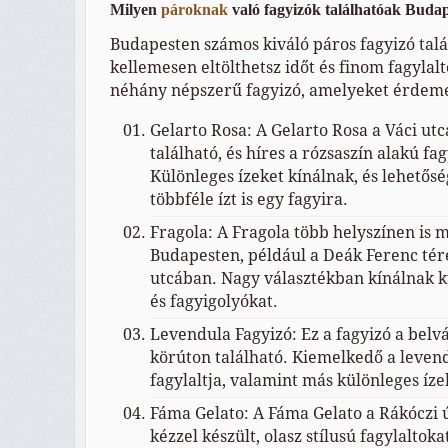
Milyen
pároknak
való fagyizók találhatóak Buda
Budapesten számos kiváló páros fagyizó talá
kellemesen eltölthetsz időt és finom fagylalto
néhány népszerű fagyizó, amelyeket érdeme
Gelarto Rosa: A Gelarto Rosa a Váci ut
található, és híres a rózsaszín alakú fag
Különleges ízeket kínálnak, és lehetős
többféle ízt is egy fagyira.
Fragola: A Fragola több helyszínen is 
Budapesten, például a Deák Ferenc tére
utcában. Nagy választékban kínálnak k
és fagyigolyókat.
Levendula Fagyizó: Ez a fagyizó a bel
körúton található. Kiemelkedő a levend
fagylaltja, valamint más különleges íze
Fáma Gelato: A Fáma Gelato a Rákóczi ú
kézzel készült, olasz stílusú fagylaltoka