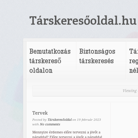
Társkeresőoldal.hu
Bemutatkozás
Biztonságos
Tá
társkereső
társkeresés
re
oldalon
né
Viewing 
Tervek
Posted by
Társkeresőoldal
on
19
február
2023
with
No comments
Mennyire érdemes előre tervezni a jövőt a
pároddal? Előre tervezni a jövőt a pároddal