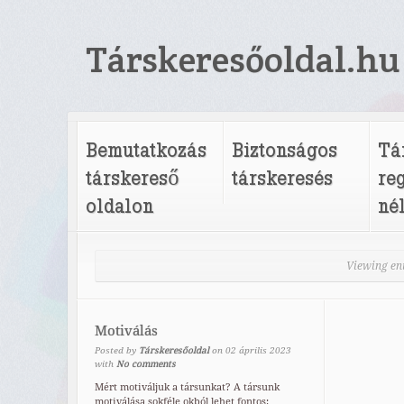
Társkeresőoldal.hu
Bemutatkozás
Biztonságos
Tá
társkereső
társkeresés
re
oldalon
né
Viewing en
Motiválás
Posted by
Társkeresőoldal
on
02
április
2023
with
No comments
Mért motiváljuk a társunkat? A társunk
motiválása sokféle okból lehet fontos: