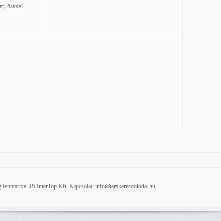
t, ősszel
 fenntartva.
JS-InterTop Kft.
Kapcsolat:
info@tarskeresoolodal.hu