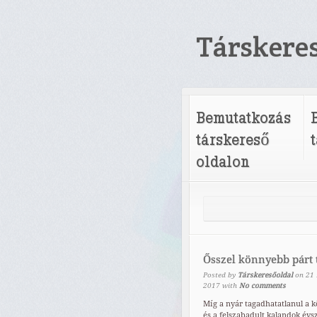
Társkere
Bemutatkozás
társkereső
oldalon
Ősszel könnyebb párt 
Posted by
Társkeresőoldal
on
21
2017
with
No comments
Míg a nyár tagadhatatlanul a k
és a felszabadult kalandok évs