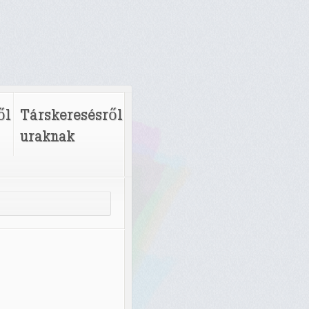
ől
Társkeresésről
uraknak