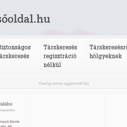
sőoldal.hu
Biztonságos
Társkeresés
Társkeresésr
társkeresés
regisztráció
hölgyeknek
nélkül
Viewing entries tagged with ősz
találni
szeptember
önnyű flörtök
zaka, aki