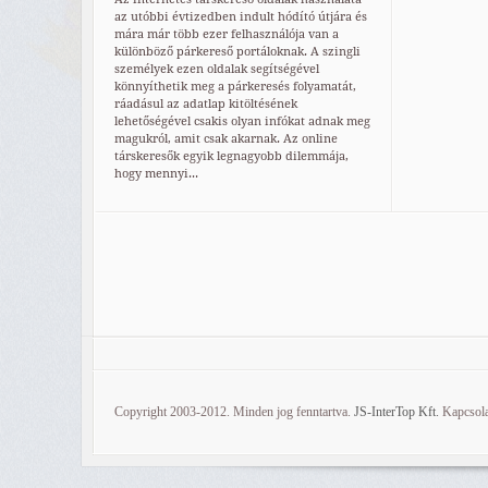
az utóbbi évtizedben indult hódító útjára és
mára már több ezer felhasználója van a
különböző párkereső portáloknak. A szingli
személyek ezen oldalak segítségével
könnyíthetik meg a párkeresés folyamatát,
ráadásul az adatlap kitöltésének
lehetőségével csakis olyan infókat adnak meg
magukról, amit csak akarnak. Az online
társkeresők egyik legnagyobb dilemmája,
hogy mennyi...
Copyright 2003-2012. Minden jog fenntartva.
JS-InterTop Kft.
Kapcsola