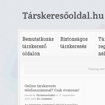
Társkeresőoldal.hu
Bemutatkozás
Biztonságos
Tá
társkereső
társkeresés
re
oldalon
né
Viewing entr
Online társkeresés
telefonszámmal? Csak óvatosan!
Posted by
Társkeresőoldal
on
17
szeptember
2014
with
No comments
Az internetes társkereső oldalak használata