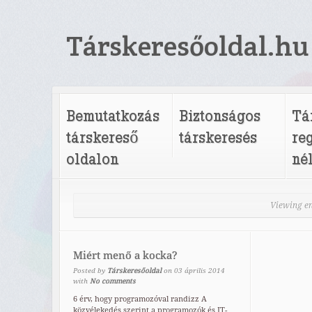
Társkeresőoldal.hu
Bemutatkozás
Biztonságos
Tá
társkereső
társkeresés
re
oldalon
né
Viewing en
Miért menő a kocka?
Posted by
Társkeresőoldal
on
03
április
2014
with
No comments
6 érv, hogy programozóval randizz A
közvélekedés szerint a programozók és IT-