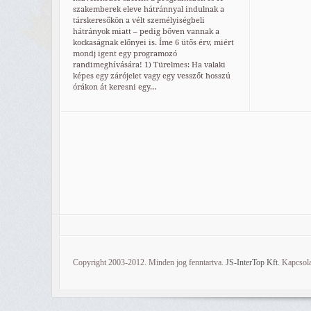
szakemberek eleve hátránnyal indulnak a
társkeresőkön a vélt személyiségbeli
hátrányok miatt – pedig bőven vannak a
kockaságnak előnyei is. Íme 6 ütős érv, miért
mondj igent egy programozó
randimeghívására! 1) Türelmes: Ha valaki
képes egy zárójelet vagy egy vesszőt hosszú
órákon át keresni egy...
Copyright 2003-2012. Minden jog fenntartva.
JS-InterTop Kft.
Kapcsola