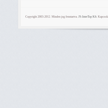
Copyright 2003-2012. Minden jog fenntartva.
JS-InterTop Kft.
Kapcsola