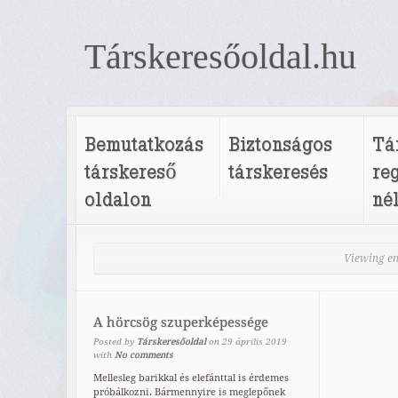
Társkeresőoldal.hu
Bemutatkozás
Biztonságos
Tá
társkereső
társkeresés
re
oldalon
né
Viewing en
A hörcsög szuperképessége
Posted by
Társkeresőoldal
on
29
április
2019
with
No comments
Mellesleg barikkal és elefánttal is érdemes
próbálkozni. Bármennyire is meglepőnek