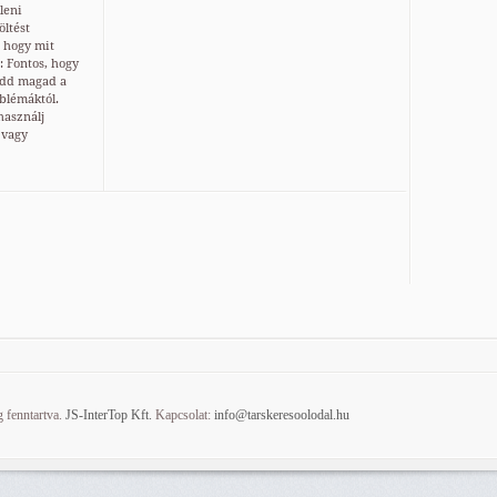
leni
öltést
, hogy mit
: Fontos, hogy
édd magad a
blémáktól.
használj
 vagy
 fenntartva.
JS-InterTop Kft.
Kapcsolat:
info@tarskeresoolodal.hu