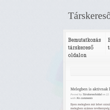
Társkereső
Bemutatkozás
társkereső
oldalon
Melegben is aktívnak 
Posted by
Társkeresőoldal
on
22
with
No comments
Ilyen melegben mit lehet csiná
melegben számos tevékenység 