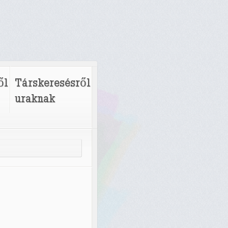
ől
Társkeresésről
uraknak