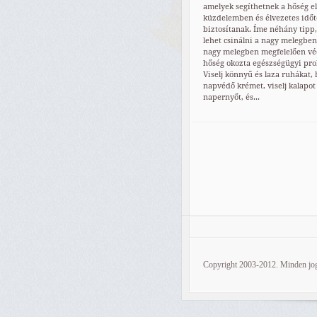
amelyek segíthetnek a hőség el
küzdelemben és élvezetes időt
biztosítanak. Íme néhány tipp
lehet csinálni a nagy melegben
nagy melegben megfelelően v
hőség okozta egészségügyi pro
Viselj könnyű és laza ruhákat, 
napvédő krémet, viselj kalapot
napernyőt, és...
Copyright 2003-2012. Minden jog