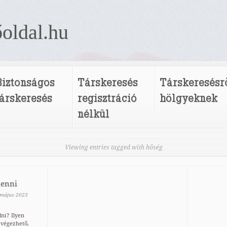
oldal.hu
Biztonságos
Társkeresés
Társkeresésr
társkeresés
regisztráció
hölgyeknek
nélkül
Viewing entries tagged with hőség
lenni
május
2023
lni? Ilyen
végezhető,