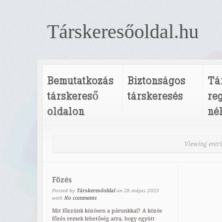
Társkeresőoldal.hu
Bemutatkozás
Biztonságos
Tá
társkereső
társkeresés
re
oldalon
né
Viewing entr
Főzés
Posted by
Társkeresőoldal
on
28
május
2023
with
No comments
Mit főzzünk közösen a párunkkal? A közös
főzés remek lehetőség arra, hogy együtt