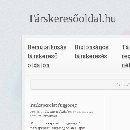
Társkeresőoldal.hu
Bemutatkozás
Biztonságos
Tá
társkereső
társkeresés
re
oldalon
né
Viewing e
Párkapcsolat függőség
Posted by
Társkeresőoldal
on
16
április
2023
with
No comments
Mi az a párkapcsolat függőség? A
párkapcsolati függőség olyan állapot,