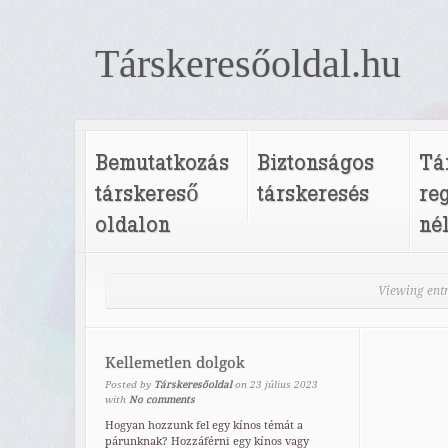
Társkeresőoldal.hu
Bemutatkozás
Biztonságos
Tá
társkereső
társkeresés
re
oldalon
né
Viewing entr
Kellemetlen dolgok
Posted by
Társkeresőoldal
on
23
július
2023
with
No comments
Hogyan hozzunk fel egy kínos témát a
párunknak? Hozzáférni egy kínos vagy