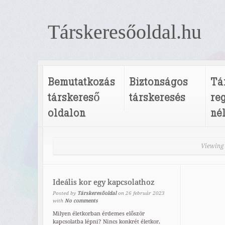
Társkeresőoldal.hu
Bemutatkozás
Biztonságos
Tá
társkereső
társkeresés
re
oldalon
né
Viewing 
Ideális kor egy kapcsolathoz
Posted by
Társkeresőoldal
on
26
február
2023
with
No comments
Milyen életkorban érdemes először
kapcsolatba lépni? Nincs konkrét életkor,