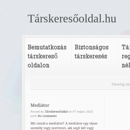
Társkeresőoldal.hu
Bemutatkozás
Biztonságos
Tá
társkereső
társkeresés
re
oldalon
né
Viewing en
Mediátor
Posted by
Társkeresőoldal
on
07
május
2023
with
No comments
Mit csinál a mediátor? A mediátor egy olyan
személy vagy szervezet, aki segít két vagy