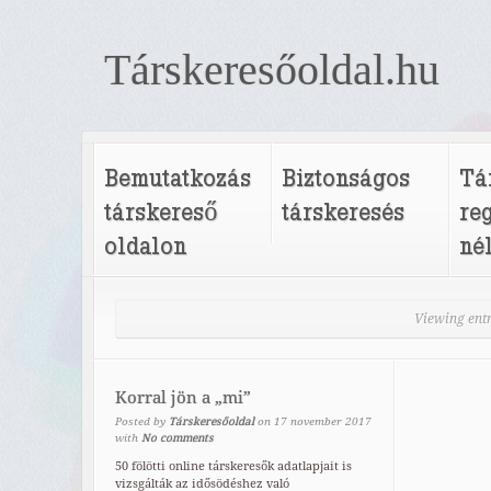
Társkeresőoldal.hu
Bemutatkozás
Biztonságos
Tá
társkereső
társkeresés
re
oldalon
né
Viewing entr
Korral jön a „mi”
Posted by
Társkeresőoldal
on
17
november
2017
with
No comments
50 fölötti online társkeresők adatlapjait is
vizsgálták az idősödéshez való