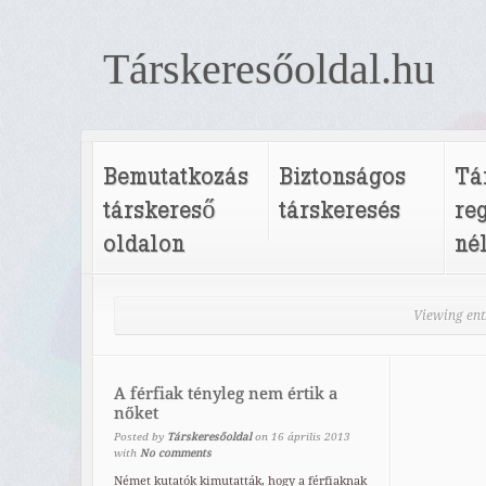
Társkeresőoldal.hu
Bemutatkozás
Biztonságos
Tá
társkereső
társkeresés
re
oldalon
né
Viewing ent
A férfiak tényleg nem értik a
nőket
Posted by
Társkeresőoldal
on
16
április
2013
with
No comments
Német kutatók kimutatták, hogy a férfiaknak