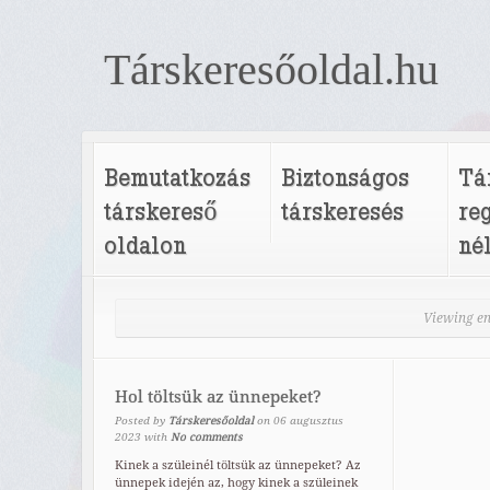
Társkeresőoldal.hu
Bemutatkozás
Biztonságos
Tá
társkereső
társkeresés
re
oldalon
né
Viewing en
Hol töltsük az ünnepeket?
Posted by
Társkeresőoldal
on
06
augusztus
2023
with
No comments
Kinek a szüleinél töltsük az ünnepeket? Az
ünnepek idején az, hogy kinek a szüleinek