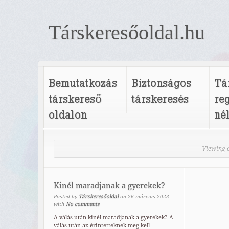
Társkeresőoldal.hu
Bemutatkozás
Biztonságos
Tá
társkereső
társkeresés
re
oldalon
né
Viewing e
Kinél maradjanak a gyerekek?
Posted by
Társkeresőoldal
on
26
március
2023
with
No comments
A válás után kinél maradjanak a gyerekek? A
válás után az érintetteknek meg kell