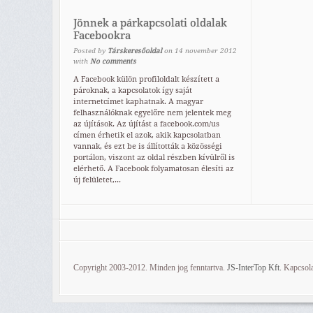
Jönnek a párkapcsolati oldalak
Facebookra
Posted by
Társkeresőoldal
on
14
november
2012
with
No comments
A Facebook külön profiloldalt készített a
pároknak, a kapcsolatok így saját
internetcímet kaphatnak. A magyar
felhasználóknak egyelőre nem jelentek meg
az újítások. Az újítást a facebook.com/us
címen érhetik el azok, akik kapcsolatban
vannak, és ezt be is állították a közösségi
portálon, viszont az oldal részben kívülről is
elérhető. A Facebook folyamatosan élesíti az
új felületet,...
Copyright 2003-2012. Minden jog fenntartva.
JS-InterTop Kft.
Kapcsola