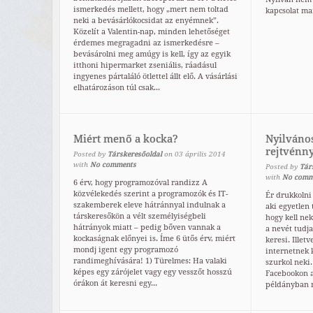
ismerkedés mellett, hogy „mert nem toltad
kapcsolat ma
neki a bevásárlókocsidat az enyémnek”.
Közelít a Valentin-nap, minden lehetőséget
érdemes megragadni az ismerkedésre –
bevásárolni meg amúgy is kell, így az egyik
itthoni hipermarket zseniális, ráadásul
ingyenes pártaláló ötlettel állt elő. A vásárlási
elhatározáson túl csak...
Miért menő a kocka?
Nyilvános
rejtvénny
Posted by
Társkeresőoldal
on
03
április
2014
with
No comments
Posted by
Tár
with
No comm
6 érv, hogy programozóval randizz A
közvélekedés szerint a programozók és IT-
Ér drukkolni
szakemberek eleve hátránnyal indulnak a
aki egyetlen 
társkeresőkön a vélt személyiségbeli
hogy kell nek
hátrányok miatt – pedig bőven vannak a
a nevét tudj
kockaságnak előnyei is. Íme 6 ütős érv, miért
keresi. Illet
mondj igent egy programozó
internetnek 
randimeghívására! 1) Türelmes: Ha valaki
szurkol neki
képes egy zárójelet vagy egy vesszőt hosszú
Facebookon a
órákon át keresni egy...
példányban ra