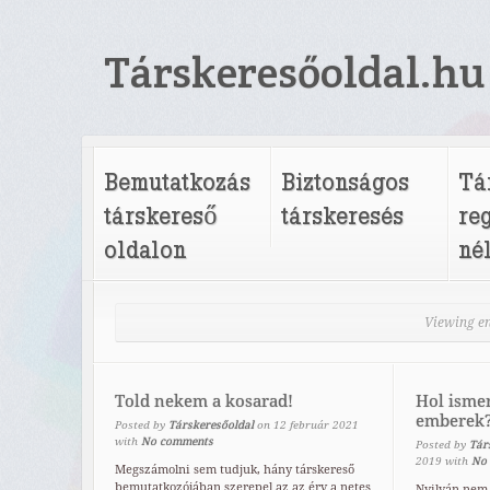
Társkeresőoldal.hu
Bemutatkozás
Biztonságos
Tá
társkereső
társkeresés
re
oldalon
né
Viewing en
Told nekem a kosarad!
Hol isme
emberek
Posted by
Társkeresőoldal
on
12
február
2021
with
No comments
Posted by
Tár
2019
with
No
Megszámolni sem tudjuk, hány társkereső
bemutatkozójában szerepel az az érv a netes
Nyilván nem 