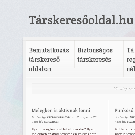
Társkeresőoldal.hu
Bemutatkozás
Biztonságos
Tá
társkereső
társkeresés
re
oldalon
né
Viewing ent
Melegben is aktívnak lenni
Pünkösd
Posted by
Társkeresőoldal
on
22
május
2023
Posted by
Tár
with
No comments
with
No comm
Ilyen melegben mit lehet csinálni? Ilyen
Mit lehet cs
melegben számos tevékenység végezhető,
sokféle tevék