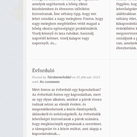
amelyek segíthetnek a hőség elleni
függően, hog
küzdelemben és élvezetes időtöltést
lehetőségekr
biztosítanak. Íme néhány tipp, hogy mit
alábbiakban n
lehet csinálni a nagy melegben: Fontos, hogy
néhány ötlet
nagy melegben megfelelően védd magad a
kikapcsolódá
hőség okozta egészségügyi problémáktól.
érdeklődési 
Viselj könnyű és laza ruhákat, használj
megszervezn
napvédő krémet, viselj kalapot vagy
csináljunk a
napernyőt, és...
van, amelyek
élvezhetünk..
Évforduló
Posted by
Társkeresőoldal
on
05
február
2023
with
No comments
Mért fontos az évforduló egy kapcsolatban?
Az évforduló fontos egy kapcsolatban, mert
az egy olyan alkalom, amikor a párok vissza
tudnak nézni az elmúlt évekre, és
megemlékezhetnek a közös élményekről,
áldásokról és nehézségekről. Az évfordulók
lehetőséget biztosítanak a párok számára,
hogy megköszönjék egymásnak a szerelmet,
a támogatást és a közös múltat, ami alapja a
kapcsolatuknak....