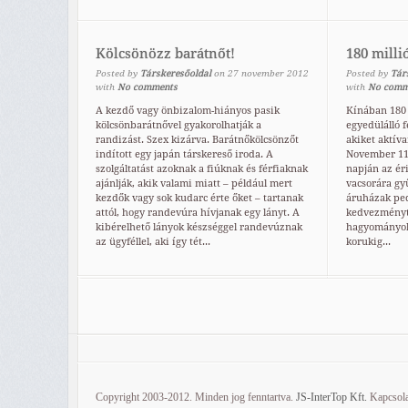
Kölcsönözz barátnőt!
180 milli
Posted by
Társkeresőoldal
on
27
november
2012
Posted by
Tár
with
No comments
with
No comm
A kezdő vagy önbizalom-hiányos pasik
Kínában 180 
kölcsönbarátnővel gyakorolhatják a
egyedülálló 
randizást. Szex kizárva. Barátnőkölcsönzőt
akiket aktíva
indított egy japán társkereső iroda. A
November 11-
szolgáltatást azoknak a fiúknak és férfiaknak
napján az éri
ajánlják, akik valami miatt – például mert
vacsorára gy
kezdők vagy sok kudarc érte őket – tartanak
áruházak ped
attól, hogy randevúra hívjanak egy lányt. A
kedvezményt 
kibérelhető lányok készséggel randevúznak
hagyományok 
az ügyféllel, aki így tét...
korukig...
Copyright 2003-2012. Minden jog fenntartva.
JS-InterTop Kft.
Kapcsola