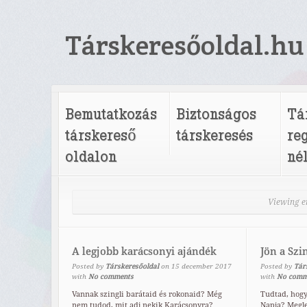
Társkeresőoldal.hu
Bemutatkozás
Biztonságos
Tá
társkereső
társkeresés
re
oldalon
né
Viewing en
A legjobb karácsonyi ajándék
Jön a Szi
Posted by
Társkeresőoldal
on
15
december
2017
Posted by
Tár
with
No comments
with
No comm
Vannak szingli barátaid és rokonaid? Még
Tudtad, hogy
nem tudod, mit adj nekik Karácsonyra?
Napja? Megl