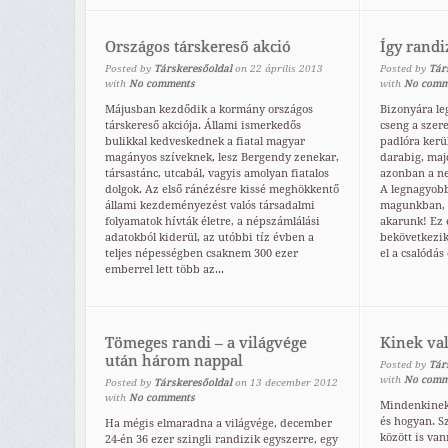
Országos társkereső akció
Így randi
Posted by
Társkeresőoldal
on
22
április
2013
Posted by
Tár
with
No comments
with
No comm
Májusban kezdődik a kormány országos
Bizonyára l
társkereső akciója. Állami ismerkedős
cseng a szere
bulikkal kedveskednek a fiatal magyar
padlóra kerü
magányos szíveknek, lesz Bergendy zenekar,
darabig, majd
társastánc, utcabál, vagyis amolyan fiatalos
azonban a ne
dolgok. Az első ránézésre kissé meghökkentő
A legnagyobb
állami kezdeményezést valós társadalmi
magunkban, h
folyamatok hívták életre, a népszámlálási
akarunk! Ez
adatokból kiderül, az utóbbi tíz évben a
bekövetkezik
teljes népességben csaknem 300 ezer
el a csalódás 
emberrel lett több az...
Tömeges randi – a világvége
Kinek val
után három nappal
Posted by
Tár
with
No comm
Posted by
Társkeresőoldal
on
13
december
2012
with
No comments
Mindenkinek
és hogyan. S
Ha mégis elmaradna a világvége, december
között is va
24-én 36 ezer szingli randizik egyszerre, egy