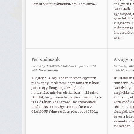
Remek ötletet ajánlatunk, ami nem sima...
az Egyesült 
származik, a 
egy csoportja
egyedülállók
világszerte ü
talán nem is 
önbecsülésen
ilyen...
Férjvadászok
A vágy m
Posted by
Társkeresőoldal
on
12
június
2013
Posted by
Tár
with
No comments
with
No comm
A legtöbb szingli abban teljesen egyetért:
Hivatalosan i
nincs annyi facér pasi, hogy minden nőnek
színhelye le
jusson egy. Rengeteg a szingli nő –
szerelvényein
mindenütt, minden életkorban –, aki mind
meghökkentő 
attól fél, hogy sosem fog férjhez menni. Ha te
karácsony elő
is az ő táborukba tartozol, ne szomorkodj,
közlekedési v
inkább kezdd el végre élni az életed! A
céllal (is), 
GLAMOUR felmérésében részt vevő 3600...
tömegközlek
kevés a lehe
valamilyen 
munkában....