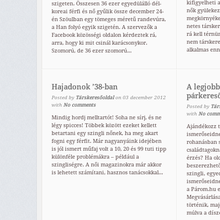
kifigyelheti 
szigeten. Összesen 36 ezer egyedülálló dél-
nők gyülekez
koreai férfi és nő gyűlik össze december 24-
megkörnyékez
én Szöulban egy tömeges méretű randevúra,
netes társke
a Han folyó egyik szigetén. A szervezők a
rá kell térn
Facebook közösségi oldalon kérdeztek rá,
nem társkere
arra, hogy ki mit csinál karácsonykor.
alkalmas enne
Szomorú, de 36 ezer szomorú...
Hajadonok ’38-ban
A legjobb
párkeres
Posted by
Társkeresőoldal
on
03
december
2012
with
No comments
Posted by
Tár
with
No comm
Mindig hordj melltartót! Soha ne sírj, és ne
légy spicces! Többek között ezeket kellett
Ajándékozz t
betartani egy szingli nőnek, ha meg akart
ismerőseidne
fogni egy férfit. Már nagyanyáink idejében
rohanásban s
is jól ismert műfaj volt a 10, 20 és 99 tuti tipp
családtagokn
különféle problémákra – például a
érzés? Ha ol
szingliségre. A női magazinokra már akkor
beszerezhető
is lehetett számítani, hasznos tanácsokkal...
szingli, egye
ismerőseidne
a Párom.hu e
Megvásárlás
történik, maj
múlva a dísze