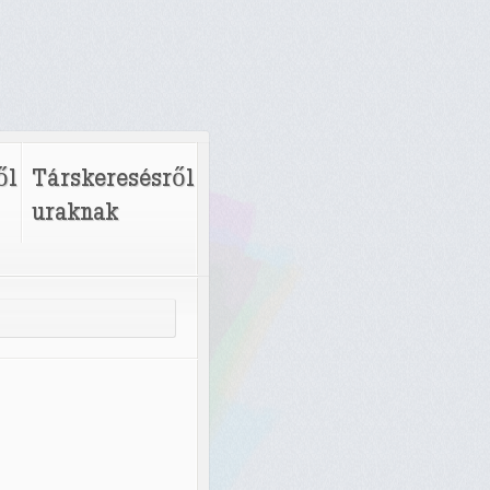
ől
Társkeresésről
uraknak