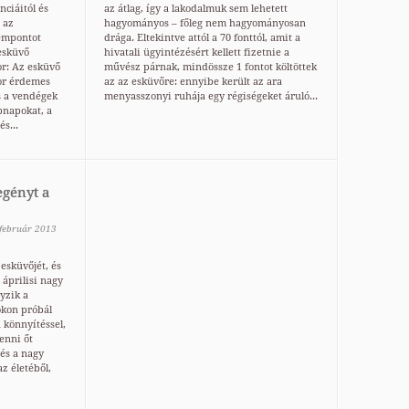
nciáitól és
az átlag, így a lakodalmuk sem lehetett
 az
hagyományos – főleg nem hagyományosan
empontot
drága. Eltekintve attól a 70 fonttól, amit a
esküvő
hivatali ügyintézésért kellett fizetnie a
r: Az esküvő
művész párnak, mindössze 1 fontot költöttek
or érdemes
az az esküvőre: ennyibe került az ara
s a vendégek
menyasszonyi ruhája egy régiségeket áruló...
pnapokat, a
s...
egényt a
február
2013
esküvőjét, és
 áprilisi nagy
yzik a
okon próbál
 könnyítéssel,
enni őt
 és a nagy
z életéből,