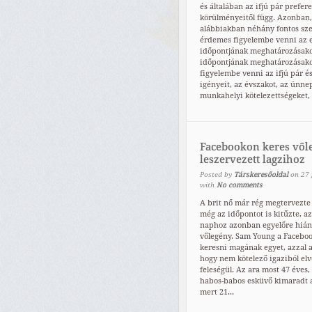
és általában az ifjú pár prefere
körülményeitől függ. Azonban,
alábbiakban néhány fontos sz
érdemes figyelembe venni az 
időpontjának meghatározásako
időpontjának meghatározásak
figyelembe venni az ifjú pár é
igényeit, az évszakot, az ünne
munkahelyi kötelezettségeket, é
Facebookon keres vől
leszervezett lagzihoz
Posted by
Társkeresőoldal
on
27
with
No comments
A brit nő már rég megtervezte 
még az időpontot is kitűzte, az
naphoz azonban egyelőre hián
vőlegény. Sam Young a Facebo
keresni magának egyet, azzal a
hogy nem kötelező igaziból elv
feleségül. Az ara most 47 éves,
habos-babos esküvő kimaradt a
mert 21...