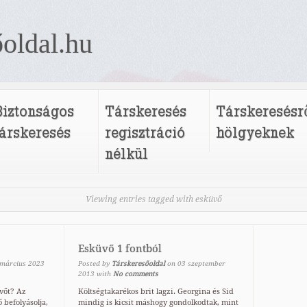
oldal.hu
Biztonságos
Társkeresés
Társkeresésr
társkeresés
regisztráció
hölgyeknek
nélkül
Viewing entries tagged with esküvő
Esküvő 1 fontból
március
2023
Posted by
Társkeresőoldal
on
03
szeptember
2013
with
No comments
vőt? Az
Költségtakarékos brit lagzi. Georgina és Sid
 befolyásolja,
mindig is kicsit máshogy gondolkodtak, mint