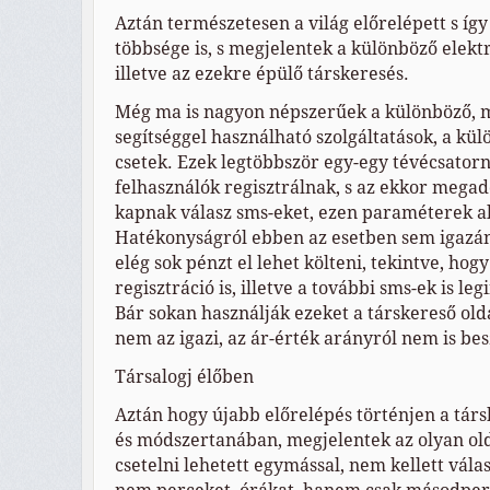
Aztán természetesen a világ előrelépett s így
többsége is, s megjelentek a különböző elekt
illetve az ezekre épülő társkeresés.
Még ma is nagyon népszerűek a különböző, m
segítséggel használható szolgáltatások, a kü
csetek. Ezek legtöbbször egy-egy tévécsatorn
felhasználók regisztrálnak, s az ekkor megad
kapnak válasz sms-eket, ezen paraméterek a
Hatékonyságról ebben az esetben sem igazán
elég sok pénzt el lehet költeni, tekintve, hog
regisztráció is, illetve a további sms-ek is le
Bár sokan használják ezeket a társkereső old
nem az igazi, az ár-érték arányról nem is bes
Társalogj élőben
Aztán hogy újabb előrelépés történjen a tár
és módszertanában, megjelentek az olyan ol
csetelni lehetett egymással, nem kellett vála