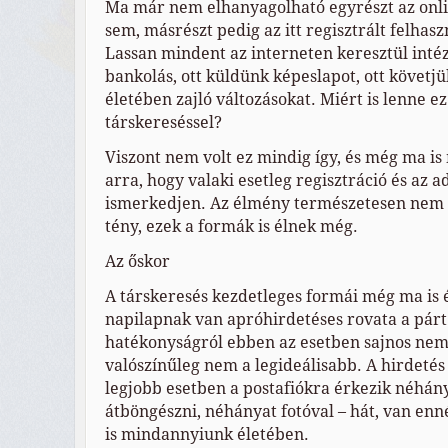
Ma már nem elhanyagolható egyrészt az onl
sem, másrészt pedig az itt regisztrált felha
Lassan mindent az interneten keresztül inté
bankolás, ott küldünk képeslapot, ott követjü
életében zajló változásokat. Miért is lenne e
társkereséssel?
Viszont nem volt ez mindig így, és még ma i
arra, hogy valaki esetleg regisztráció és az 
ismerkedjen. Az élmény természetesen nem u
tény, ezek a formák is élnek még.
Az őskor
A társkeresés kezdetleges formái még ma is 
napilapnak van apróhirdetéses rovata a párt
hatékonyságról ebben az esetben sajnos nem
valószínűleg nem a legideálisabb. A hirdetés
legjobb esetben a postafiókra érkezik néhány 
átböngészni, néhányat fotóval – hát, van en
is mindannyiunk életében.