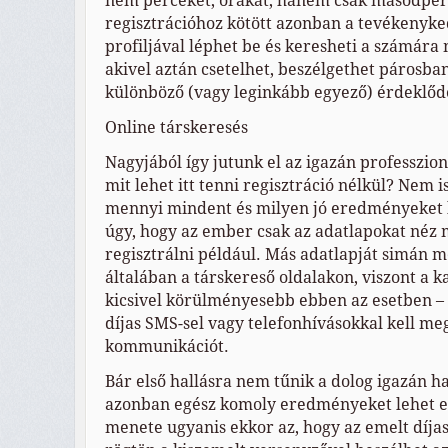
nem perceket, órákat, hanem csak másodperce
regisztrációhoz kötött azonban a tevékenyke
profiljával léphet be és keresheti a számára
akivel aztán csetelhet, beszélgethet párosba
különböző (vagy leginkább egyező) érdeklődé
Online társkeresés
Nagyjából így jutunk el az igazán professzion
mit lehet itt tenni regisztráció nélkül? Nem 
mennyi mindent és milyen jó eredményeket l
úgy, hogy az ember csak az adatlapokat néz
regisztrálni például. Más adatlapját simán 
általában a társkereső oldalakon, viszont a k
kicsivel körülményesebb ebben az esetben –
díjas SMS-sel vagy telefonhívásokkal kell m
kommunikációt.
Bár első hallásra nem tűnik a dolog igazán 
azonban egész komoly eredményeket lehet e
menete ugyanis ekkor az, hogy az emelt díja