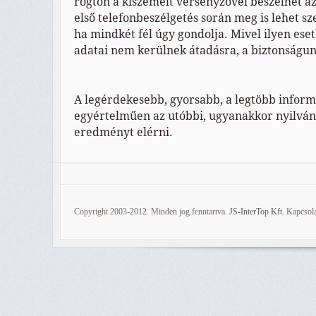
rögtön a kiszemelt versenyzővel beszélhet az
első telefonbeszélgetés során meg is lehet sze
ha mindkét fél úgy gondolja. Mivel ilyen ese
adatai nem kerülnek átadásra, a biztonságun
A legérdekesebb, gyorsabb, a legtöbb infor
egyértelműen az utóbbi, ugyanakkor nyilván a
eredményt elérni.
Copyright 2003-2012. Minden jog fenntartva.
JS-InterTop Kft.
Kapcsola