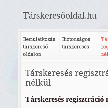
Társkeresőoldal.hu
Bemutatkozás
Biztonságos
Tá
társkereső
társkeresés
re
oldalon
né
Társkeresés regisztr
nélkül
Társkeresés regisztráció 