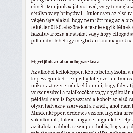
címét. Menjünk saját autóval, vagy tömegköz
sétálva vagy bringával – különösen az első r
végén úgy alakul, hogy nem jött meg az a biz
feltétlenül kötelezőnek éreznie egyik félnek
hazafuvarozza a másikat vagy hogy elfogadja 
pillanatot lehet így megtakarítani magunkn
Figyeljünk az alkoholfogyasztásra
Az alkohol kellőképpen képes befolyásolni a
képességünket – ez pedig kifejezetten fontos
mikor azt szeretnénk eldönteni, hogy folytatj
versenyzővel a találkozókat vagy egyáltalán
például nem is fogyasztani alkoholt az első 
olyan helyekre szervezni a randit, ahol nem i
Mindenképpen érdemes viszont figyelni arra
sok alkoholt, főként hogy ne rúgjunk be telje
az italokra abból a szempontból is, hogy a 