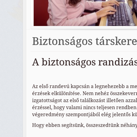
Biztonságos társker
A biztonságos randizá
Az első randevú kapcsán a legnehezebb a me
érzések elkülönítése. Nem nehéz összekever
izgatottságot az első találkozást illetően azza
érzéssel, hogy valami nincs teljesen rendben
végeredmény szempontjából elég jelentős kü
Hogy ebben segítsünk, összeszedtünk néhány 