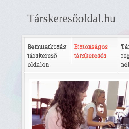
Társkeresőoldal.hu
Bemutatkozás
Biztonságos
Tá
társkereső
társkeresés
re
oldalon
né