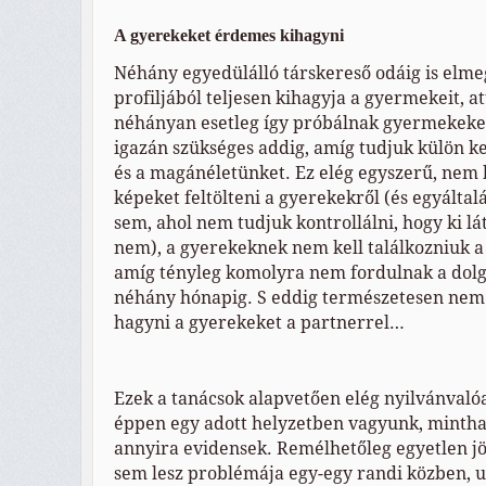
A gyerekeket érdemes kihagyni
Néhány egyedülálló társkereső odáig is elme
profiljából teljesen kihagyja a gyermekeit, at
néhányan esetleg így próbálnak gyermekeke
igazán szükséges addig, amíg tudjuk külön ke
és a magánéletünket. Ez elég egyszerű, nem 
képeket feltölteni a gyerekekről (és egyáltal
sem, ahol nem tudjuk kontrollálni, hogy ki lát
nem), a gyerekeknek nem kell találkozniuk a
amíg tényleg komolyra nem fordulnak a dolgo
néhány hónapig. S eddig természetesen ne
hagyni a gyerekeket a partnerrel…
Ezek a tanácsok alapvetően elég nyilvánvaló
éppen egy adott helyzetben vagyunk, minth
annyira evidensek. Remélhetőleg egyetlen j
sem lesz problémája egy-egy randi közben,