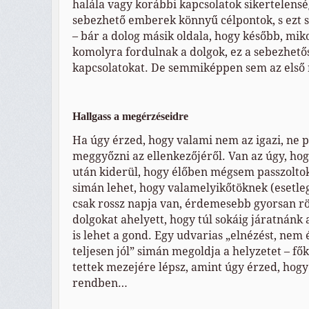
halála vagy korábbi kapcsolatok sikertelensé
sebezhető emberek könnyű célpontok, s ezt s
– bár a dolog másik oldala, hogy később, mi
komolyra fordulnak a dolgok, ez a sebezhetős
kapcsolatokat. De semmiképpen sem az első 
Hallgass a megérzéseidre
Ha úgy érzed, hogy valami nem az igazi, ne
meggyőzni az ellenkezőjéről. Van az úgy, hog
után kiderül, hogy élőben mégsem passzolto
simán lehet, hogy valamelyikőtöknek (esetl
csak rossz napja van, érdemesebb gyorsan rö
dolgokat ahelyett, hogy túl sokáig járatnánk
is lehet a gond. Egy udvarias „elnézést, n
teljesen jól” simán megoldja a helyzetet – fő
tettek mezejére lépsz, amint úgy érzed, hogy
rendben…