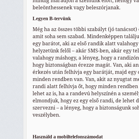
mindig maradjon a szemünk előtt, nehogy va
beleönthessenek vagy beleszórjanak.
Legyen B-tervünk
Még ha az összes többi szabályt (jó tanácsot) el
amit soha sem szabad. Mindenképpen találju
egy barátot, aki az első randik alatt valahog
helyzetünk felől – akár SMS-ben, akár egy te
valahogy máshogy, a lényeg, hogy a randizón
hogy biztonságban érezze magát. Van, aki ann
érkezés után felhívja egy barátját, majd egy
minden rendben van. Van, akit az nyugtat me
randi alatt felhívja őt, hogy minden rendbe
lehet az is, ha a randevú helyszínén a szemé
elmondjuk, hogy ez egy első randi, de lehet d
szervezni – a lényeg, hogy a biztonságunk s
veszélyben.
Használd a mobiltelefonszámodat