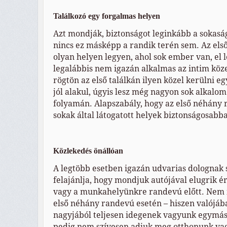
Találkozó egy forgalmas helyen
Azt mondják, biztonságot leginkább a sokasá
nincs ez másképp a randik terén sem. Az első
olyan helyen legyen, ahol sok ember van, el l
legalábbis nem igazán alkalmas az intim köz
rögtön az első találkán ilyen közel kerülni 
jól alakul, úgyis lesz még nagyon sok alkalom
folyamán. Alapszabály, hogy az első néhány 
sokak által látogatott helyek biztonságosabb
Közlekedés önállóan
A legtöbb esetben igazán udvarias dolognak 
felajánlja, hogy mondjuk autójával elugrik é
vagy a munkahelyünkre randevú előtt. Nem í
első néhány randevú esetén – hiszen valójá
nagyjából teljesen idegenek vagyunk egymá
pedig nem szívesen adjuk meg otthonunk v