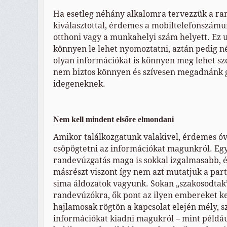
Ha esetleg néhány alkalomra tervezzük a ran
kiválasztottal, érdemes a mobiltelefonszám
otthoni vagy a munkahelyi szám helyett. Ez 
könnyen le lehet nyomoztatni, aztán pedig n
olyan információkat is könnyen meg lehet sz
nem biztos könnyen és szívesen megadnánk g
idegeneknek.
Nem kell mindent elsőre elmondani
Amikor találkozgatunk valakivel, érdemes ó
csöpögtetni az információkat magunkról. Egy
randevúzgatás maga is sokkal izgalmasabb, é
másrészt viszont így nem azt mutatjuk a pa
sima áldozatok vagyunk. Sokan „szakosodtak”
randevúzókra, ők pont az ilyen embereket ke
hajlamosak rögtön a kapcsolat elején mély, 
információkat kiadni magukról – mint például