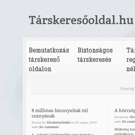
Társkeresőoldal.hu
Bemutatkozás
Biztonságos
Tá
társkereső
társkeresés
re
oldalon
né
Viewing 
8 millióan bizonyultak túl
A hörcsö
csúnyának
Posted by
Tár
with
No comm
Posted by
Társkeresőoldal
on
09
május
2019
with
No comments
Mellesleg bar
próbálkozni
A „szépek” társkeresőjén igen komoly a