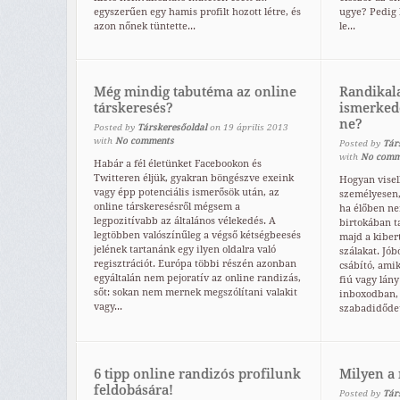
egyszerűen egy hamis profilt hozott létre, és
ugye? Pedig 
azon nőnek tüntette...
le...
Még mindig tabutéma az online
Randikal
társkeresés?
ismerkedé
ne?
Posted by
Társkeresőoldal
on
19
április
2013
with
No comments
Posted by
Tár
with
No comm
Habár a fél életünket Facebookon és
Twitteren éljük, gyakran böngészve exeink
Hogyan visel
vagy épp potenciális ismerősök után, az
személyesen, 
online társkeresésről mégsem a
ha élőben ne
legpozitívabb az általános vélekedés. A
birtokában t
legtöbben valószínűleg a végső kétségbeesés
majd a kiber
jelének tartanánk egy ilyen oldalra való
szálakat. Jób
regisztrációt. Európa többi részén azonban
csábító, ami
egyáltalán nem pejoratív az online randizás,
fiú vagy lány
sőt: sokan nem mernek megszólítani valakit
inboxodban,
vagy...
szabadidődet
6 tipp online randizós profilunk
Milyen a 
feldobására!
Posted by
Tár