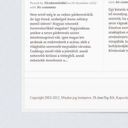
with
No comm
Posted by
Társkeresőoldal
on
06
december
2012
with
No comments
Egy kutatás s
nő mosolyog,
Nem tettél még le az online párkeresésből,
szeretik, ha
de úgy érzed, szükséged lenne néhány
arcot vágnak 
mentő ötletre? Hogyan tehetnéd
Emotion nevű
észrevehetőbbé magadat? Napjainkban,
szaklapban e
amikor a netes párkeresés szinte
eredményeit 
mindennapossá vált, igen magas lett
vizsgálták, h
azoknak az embereknek a száma, akik a
befolyásolják
világhálón szeretnék megtalálni társukat.
Kíváncsiak vo
Csakhogy minél több a jelenlévő, annál
nehezebb kitűnni a tömegből, annál
nehezebb összehozni a...
Copyright 2003-2012. Minden jog fenntartva.
JS-InterTop Kft.
Kapcsola