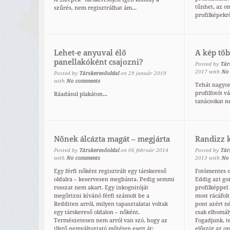
tűnhet, az on
szűrés, nem regisztrálhat ám...
profilképekrő
Lehet-e anyuval élő
A kép töb
panellakóként csajozni?
Posted by
Tár
2017
with
No
Posted by
Társkeresőoldal
on
29
január
2019
with
No comments
Tehát nagyo
profilfotót v
Ráadásul plakáton...
tanácsokat ne
Nőnek álcázta magát – megjárta
Randizz 
Posted by
Társkeresőoldal
on
06
február
2014
Posted by
Tár
with
No comments
2013
with
No
Egy férfi nőként regisztrált egy társkereső
Fotómentes o
oldalra – keservesen megbánta. Pedig semmi
Eddig azt go
rosszat nem akart. Egy inkognitóját
profilképpel 
megőrizni kívánó férfi számolt be a
most rácáfolt
Redditen arról, milyen tapasztalatai voltak
pont azért n
egy társkereső oldalon – nőként.
csak elhomály
Természetesen nem arról van szó, hogy az
Fogadjunk, te
illető nemváltoztató műtéten esett át:
először az on