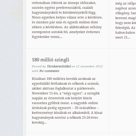
otthonában töltitek az ünnepi időszakot,
még az időpon
szintén egyéni preferenciáktól, családi
naphoz azonb
hagyományoktól és körülményektől függ.
vőlegény. Sa
Nincs egyetlen helyes válasz erre a kérdésre,
keresni magá
és minden pár más és egyedi módon dönt
hogy nem köt
ebben a kérdésben. Az alábbiakban néhány
feleségül. Az
szempontot sorolok fel, amelyeket érdemes
habos-babos 
figyelembe venni...
mert 21...
180 millió szingli
Posted by
Társkeresőoldal
on
12
november
2012
with
No comments
Kínában 180 millióra becslik azoknak az
egyedülálló férfiaknak és nőknek a számát,
akiket aktívan foglalkoztat a párkeresés.
November 11-én, a “négy egyes”, a szinglik
napján az érintettek sok helyütt közös
vacsorára gyűltek össze, a nagyobb online
áruházak pedig egyszeri – 50 százalékos –
kedvezményt kínáltak ez alkalomból. A kínai
hagyományok szerint a nőknek 25-26-éves
korukig...