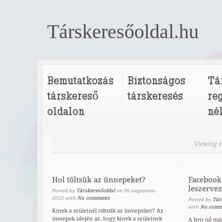
Társkeresőoldal.hu
Bemutatkozás
Biztonságos
Tá
társkereső
társkeresés
re
oldalon
né
Viewing e
Hol töltsük az ünnepeket?
Facebook
leszervez
Posted by
Társkeresőoldal
on
06
augusztus
2023
with
No comments
Posted by
Tár
with
No comm
Kinek a szüleinél töltsük az ünnepeket? Az
ünnepek idején az, hogy kinek a szüleinek
A brit nő má