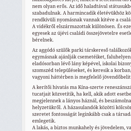
nem olyan erős. Az idő haladtával státusuk
szabadulnak. A harmincadik életévükhöz kö
rendkívüli nyomásnak vannak kitéve a család
A vidékről elszármazottak különösen. És eze
egyesek az újévi családi összejövetelre eset
bérelnek.
Az aggódó szülők parki társkereső találkoz
egymásnak ajánlják csemetéiket, faluhelyen
eladósorban lévő lány képével, iskolai bizon
szomszéd településeket, és keresik a korban
vagyoni háttérben is megfelelő jövendőbelit
A kerítői hivatás ma Kína-szerte reneszánszá
tucatjait közvetítik, ha kell, akik adott ese
megjelennek a lányos háznál, és beszámoln
helyzetükről. A házasulandók közötti kölcs
szeretet fontosságát leginkább csak a társa
emlegetik.
A lakás, a biztos munkahely és jövedelem, va