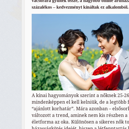
vacsorára gyűltek össze, a nagyobb online áruház
százalékos – kedvezményt kínáltak ez alkalomból.
A kínai hagyományok szerint a nőknek 25-2
mindenképpen el kell kelniük, de a legtöbb 
“ajánlott korhatár”. Mára azonban – elsőso
változott a trend, aminek nem kis részben a
életforma az oka. Különösen a sikeres nők tol
házasságkötés idejét, hiszen a létfenntartá