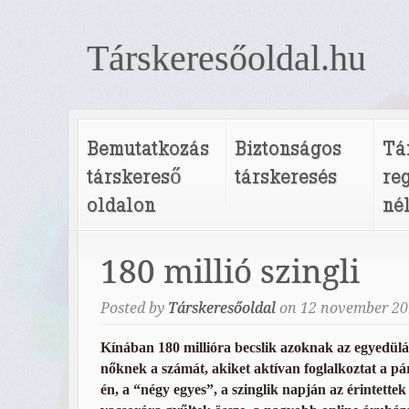
Társkeresőoldal.hu
Bemutatkozás
Biztonságos
Tá
társkereső
társkeresés
re
oldalon
né
180 millió szingli
Posted by
Társkeresőoldal
on
12
november
20
Kínában 180 millióra becslik azoknak az egyedülál
nőknek a számát, akiket aktívan foglalkoztat a p
én, a “négy egyes”, a szinglik napján az érintettek