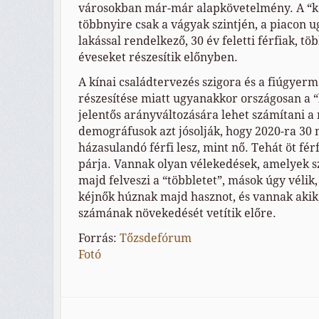
városokban már-már alapkövetelmény. A “k
többnyire csak a vágyak szintjén, a piacon u
lakással rendelkező, 30 év feletti férfiak, tö
éveseket részesítik előnyben.
A kínai családtervezés szigora és a fiúgyer
részesítése miatt ugyanakkor országosan a “k
jelentős arányváltozására lehet számítani a 
demográfusok azt jósolják, hogy 2020-ra 30 
házasulandó férfi lesz, mint nő. Tehát öt fé
párja. Vannak olyan vélekedések, amelyek s
majd felveszi a “többletet”, mások úgy vélik,
kéjnők húznak majd hasznot, és vannak akik
számának növekedését vetítik előre.
Forrás:
Tőzsdefórum
Fotó