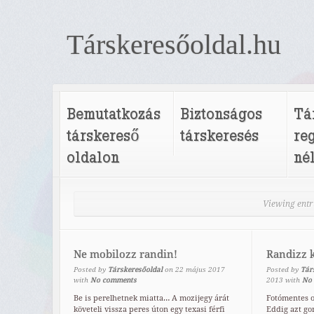
Társkeresőoldal.hu
Bemutatkozás
Biztonságos
Tá
társkereső
társkeresés
re
oldalon
né
Viewing entr
Ne mobilozz randin!
Randizz 
Posted by
Társkeresőoldal
on
22
május
2017
Posted by
Tár
with
No comments
2013
with
No
Be is perelhetnek miatta… A mozijegy árát
Fotómentes o
követeli vissza peres úton egy texasi férfi
Eddig azt go