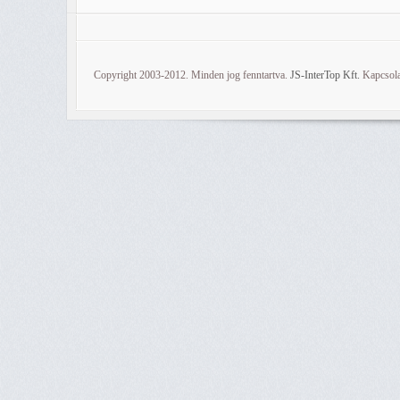
Copyright 2003-2012. Minden jog fenntartva.
JS-InterTop Kft.
Kapcsola