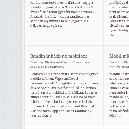
randipartnerétől, mert a film alatt végig a
profilképpel 
mobilját nyomkodta. A 37 éves férfi és a 35
most rácáfolt
éves nő első randi gyanánt moziba mentek,
pont azért n
A galaxis őrzői 2. – vagy a randipartner –
csak elhomály
azonban olyannyira nem nyűgözte le a
Fogadjunk, te
hölgyet, hogy egész...
először az on
ugye? Pedig 
le...
Randin inkább ne mobilozz
Mobil mö
Posted by
Társkeresőoldal
on
09
augusztus
Posted by
Tár
2013
with
No comments
with
No comm
Tönkreteheti a randevút a szem előtt hagyott
Mobillal bát
mobiltelefonon. Végre találkozol
szeretik a s
kiszemelteddel? A megfelelő ruhán, sminken
lehetőségeke
és a helyszín kiválasztásán túl jó, ha észben
küldeni vala
tartod: tarts a mobilod a táskádban. Egy friss
nem tudunk v
kutatás szerint ugyanis az asztalon hagyott
mondani, hog
telefon tönkreteheti az ígéretesen induló
nem akarjuk 
románcot. A Journal of Social and Personal
felhasználó 
Relationships lapjában közölt tanulmány
felméréséből 
szerint akár...
közötti...