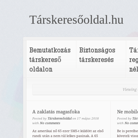
Társkeresőoldal.hu
Bemutatkozás
Biztonságos
Tá
társkereső
társkeresés
re
oldalon
né
Viewing 
A zaklatás magasfoka
Ne mobil
Posted by
Társkeresőoldal
on
17
május
2018
Posted by
Tár
with
No comments
with
No comm
Az amerikai nő 65 ezer SMS-t küldött az első
Be is perelh
randi után a nem túl lelkes pasinak. A 65
követeli viss