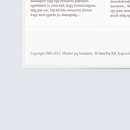
adatlapon vagy egy részletes jellemzés
összedobnak 
egyébként is, nem kell, hogy hosszú legyen,
üzenetet… Bi
elég pár sor. Túl bő lére ereszteni biztos,
egy pasi miat
hogy nem igazán jó, manapság...
aztán még egy
Copyright 2003-2012. Minden jog fenntartva.
JS-InterTop Kft.
Kapcsola