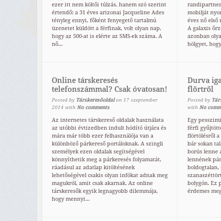
ezer itt nem költői túlzás, hanem szó szerint
randipartneré
értendő: a 31 éves arizonai Jacqueline Ades
mobilját nyom
tényleg ennyi, főként fenyegető tartalmú
éves nő első
üzenetet küldött a férfinak, volt olyan nap,
A galaxis őrz
hogy az 500-at is elérte az SMS-ek száma. A
azonban olya
nő...
hölgyet, hogy
Online társkeresés
Durva ig
telefonszámmal? Csak óvatosan!
flörtről
Posted by
Társkeresőoldal
on
17
szeptember
Posted by
Tár
2014
with
No comments
with
No comm
Az internetes társkereső oldalak használata
Egy pesszimis
az utóbbi évtizedben indult hódító útjára és
férfi gyűjtöt
mára már több ezer felhasználója van a
flörtölésről 
különböző párkereső portáloknak. A szingli
bár sokan tal
személyek ezen oldalak segítségével
borús lenne 
könnyíthetik meg a párkeresés folyamatát,
lennének pár
ráadásul az adatlap kitöltésének
boldogtalan,
lehetőségével csakis olyan infókat adnak meg
szanaszéttör
magukról, amit csak akarnak. Az online
bolygón. Ez p
társkeresők egyik legnagyobb dilemmája,
érdemes megf
hogy mennyi...