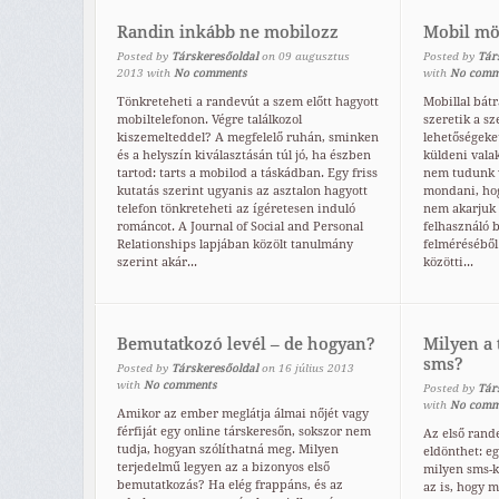
Randin inkább ne mobilozz
Mobil mö
Posted by
Társkeresőoldal
on
09
augusztus
Posted by
Tár
2013
with
No comments
with
No comm
Tönkreteheti a randevút a szem előtt hagyott
Mobillal bát
mobiltelefonon. Végre találkozol
szeretik a s
kiszemelteddel? A megfelelő ruhán, sminken
lehetőségeke
és a helyszín kiválasztásán túl jó, ha észben
küldeni vala
tartod: tarts a mobilod a táskádban. Egy friss
nem tudunk v
kutatás szerint ugyanis az asztalon hagyott
mondani, hog
telefon tönkreteheti az ígéretesen induló
nem akarjuk 
románcot. A Journal of Social and Personal
felhasználó 
Relationships lapjában közölt tanulmány
felméréséből 
szerint akár...
közötti...
Bemutatkozó levél – de hogyan?
Milyen a 
sms?
Posted by
Társkeresőoldal
on
16
július
2013
with
No comments
Posted by
Tár
with
No comm
Amikor az ember meglátja álmai nőjét vagy
férfiját egy online társkeresőn, sokszor nem
Az első rand
tudja, hogyan szólíthatná meg. Milyen
eldönthet: eg
terjedelmű legyen az a bizonyos első
milyen sms-k
bemutatkozás? Ha elég frappáns, és az
az is, hogy m