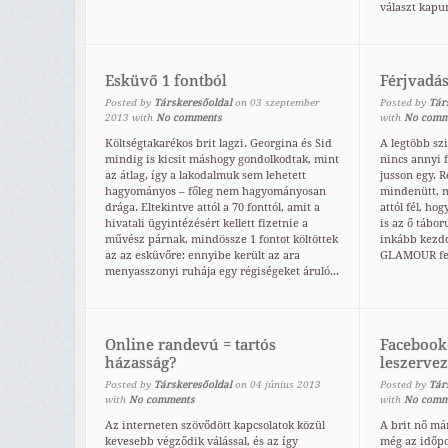
választ kapun
Esküvő 1 fontból
Férjvadá
Posted by
Társkeresőoldal
on
03
szeptember
Posted by
Tár
2013
with
No comments
with
No comm
Költségtakarékos brit lagzi. Georgina és Sid
A legtöbb szi
mindig is kicsit máshogy gondolkodtak, mint
nincs annyi 
az átlag, így a lakodalmuk sem lehetett
jusson egy. R
hagyományos – főleg nem hagyományosan
mindenütt, m
drága. Eltekintve attól a 70 fonttól, amit a
attól fél, ho
hivatali ügyintézésért kellett fizetnie a
is az ő tábor
művész párnak, mindössze 1 fontot költöttek
inkább kezdd 
az az esküvőre: ennyibe került az ara
GLAMOUR fel
menyasszonyi ruhája egy régiségeket áruló...
Online randevú = tartós
Facebook
házasság?
leszervez
Posted by
Társkeresőoldal
on
04
június
2013
Posted by
Tár
with
No comments
with
No comm
Az interneten szövődött kapcsolatok közül
A brit nő má
kevesebb végződik válással, és az így
még az időpon