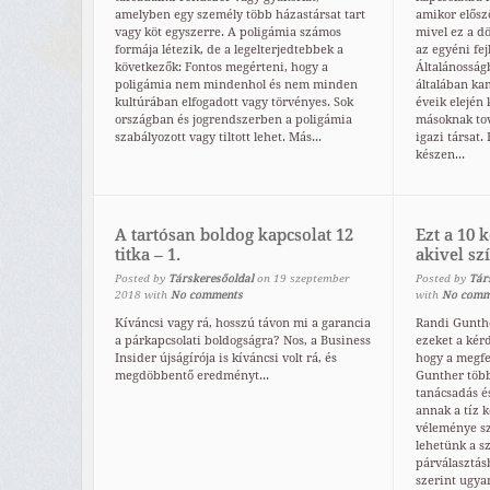
amelyben egy személy több házastársat tart
amikor előszö
vagy köt egyszerre. A poligámia számos
mivel ez a d
formája létezik, de a legelterjedtebbek a
az egyéni fej
következők: Fontos megérteni, hogy a
Általánosság
poligámia nem mindenhol és nem minden
általában ka
kultúrában elfogadott vagy törvényes. Sok
éveik elején
országban és jogrendszerben a poligámia
másoknak tov
szabályozott vagy tiltott lehet. Más...
igazi társat
készen...
A tartósan boldog kapcsolat 12
Ezt a 10 
titka – 1.
akivel sz
Posted by
Társkeresőoldal
on
19
szeptember
Posted by
Tár
2018
with
No comments
with
No comm
Kíváncsi vagy rá, hosszú távon mi a garancia
Randi Gunthe
a párkapcsolati boldogságra? Nos, a Business
ezeket a kér
Insider újságírója is kíváncsi volt rá, és
hogy a megfe
megdöbbentő eredményt...
Gunther több
tanácsadás és
annak a tíz k
véleménye sz
lehetünk a s
párválasztás
szerint ugya