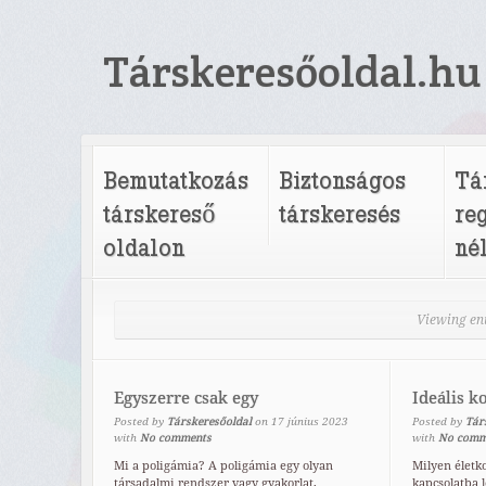
Társkeresőoldal.hu
Bemutatkozás
Biztonságos
Tá
társkereső
társkeresés
re
oldalon
né
Viewing en
Egyszerre csak egy
Ideális k
Posted by
Társkeresőoldal
on
17
június
2023
Posted by
Tár
with
No comments
with
No comm
Mi a poligámia? A poligámia egy olyan
Milyen életk
társadalmi rendszer vagy gyakorlat,
kapcsolatba l