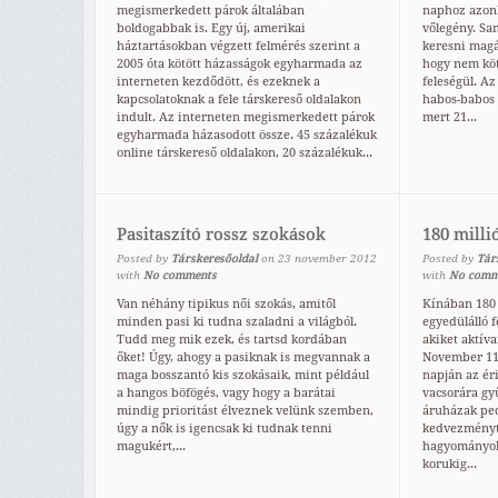
megismerkedett párok általában
naphoz azonb
boldogabbak is. Egy új, amerikai
vőlegény. Sa
háztartásokban végzett felmérés szerint a
keresni magá
2005 óta kötött házasságok egyharmada az
hogy nem köt
interneten kezdődött, és ezeknek a
feleségül. Az
kapcsolatoknak a fele társkereső oldalakon
habos-babos 
indult. Az interneten megismerkedett párok
mert 21...
egyharmada házasodott össze. 45 százalékuk
online társkereső oldalakon, 20 százalékuk...
Pasitaszító rossz szokások
180 milli
Posted by
Társkeresőoldal
on
23
november
2012
Posted by
Tár
with
No comments
with
No comm
Van néhány tipikus női szokás, amitől
Kínában 180 
minden pasi ki tudna szaladni a világból.
egyedülálló 
Tudd meg mik ezek, és tartsd kordában
akiket aktíva
őket! Úgy, ahogy a pasiknak is megvannak a
November 11-
maga bosszantó kis szokásaik, mint például
napján az éri
a hangos böfögés, vagy hogy a barátai
vacsorára gy
mindig prioritást élveznek velünk szemben,
áruházak ped
úgy a nők is igencsak ki tudnak tenni
kedvezményt 
magukért,...
hagyományok 
korukig...