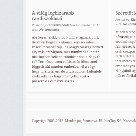
A világ legbizarabb
Szeretőt 
randiszokásai
Posted by
Tár
with
No comm
Posted by
Társkeresőoldal
on
17
október
2012
with
No comments
Minden ötödi
házasságban 
Aki keres, előbb-utóbb talál magának párt,
eredménnyel 
de vajon hogyan zajlana a keresés édes-
felmérése. A 
keserű procedúrája, ha Magyarország helyett
csak szexpar
egy más országban, más kultúrában, netán
férfi töltötte
más korban kellene rábukkannod a Nagy Ő-
internetes tá
re? Természetesen vallástól és bőrszintél
eredmények r
függetlenül minden emberben él a vágy,
Nagyjából ug
hogy társra leljen, de a társadalom különféle
nők és férfia
szokásokat és hagyományokat épít a
párkeresés és párválasztás...
Copyright 2003-2012. Minden jog fenntartva.
JS-InterTop Kft.
Kapcsola