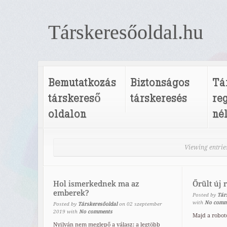
Társkeresőoldal.hu
Bemutatkozás
Biztonságos
Tá
társkereső
társkeresés
re
oldalon
né
Viewing entrie
Hol ismerkednek ma az
Őrült új 
emberek?
Posted by
Tár
with
No comm
Posted by
Társkeresőoldal
on
02
szeptember
2019
with
No comments
Majd a roboto
Nyilván nem meglepő a válasz: a legtöbb