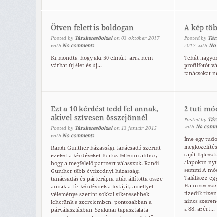
Ötven felett is boldogan
A kép töb
Posted by
Társkeresőoldal
on
03
október
2017
Posted by
Tár
with
No comments
2017
with
No
Ki mondta, hogy aki 50 elmúlt, arra nem
Tehát nagyo
várhat új élet és új...
profilfotót v
tanácsokat ne
Ezt a 10 kérdést tedd fel annak,
2 tuti mó
akivel szívesen összejönnél
Posted by
Tár
with
No comm
Posted by
Társkeresőoldal
on
13
január
2015
with
No comments
Íme egy tudo
megközelítés,
Randi Gunther házassági tanácsadó szerint
saját fejlesz
ezeket a kérdéseket fontos feltenni ahhoz,
alapokon nyu
hogy a megfelelő partnert válasszuk. Randi
semmi A móds
Gunther több évtizednyi házassági
Találkozz eg
tanácsadás és párterápia után állította össze
Ha nincs sze
annak a tíz kérdésnek a listáját, amellyel
tizedik-tize
véleménye szerint sokkal sikeresebbek
nincs szeren
lehetünk a szerelemben, pontosabban a
a 88. azért...
párválasztásban. Szakmai tapasztalata