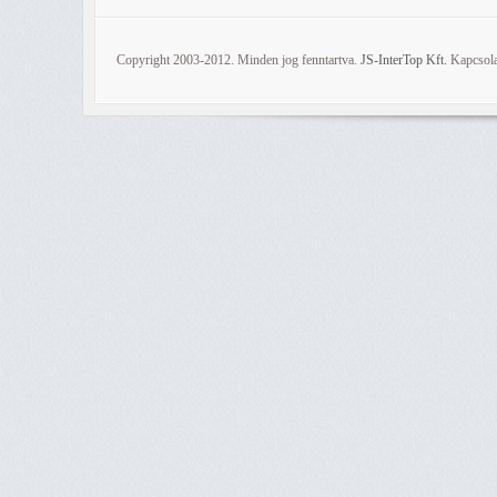
Copyright 2003-2012. Minden jog fenntartva.
JS-InterTop Kft.
Kapcsola