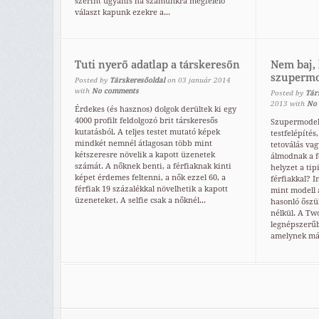
szerint ugyanis ha számunkra megfelelő
választ kapunk ezekre a...
Tuti nyerő adatlap a társkeresőn
Nem baj,
szupermo
Posted by
Társkeresőoldal
on
03
január
2014
with
No comments
Posted by
Tár
2013
with
No
Érdekes (és hasznos) dolgok derültek ki egy
4000 profilt feldolgozó brit társkeresős
Szupermodell
kutatásból. A teljes testet mutató képek
testfelépítés
mindkét nemnél átlagosan több mint
tetoválás va
kétszeresre növelik a kapott üzenetek
álmodnak a f
számát. A nőknek benti, a férfiaknak kinti
helyzet a ti
képet érdemes feltenni, a nők ezzel 60, a
férfiakkal? I
férfiak 19 százalékkal növelhetik a kapott
mint modell 
üzeneteket. A selfie csak a nőknél...
hasonló őszül
nélkül. A Tw
legnépszerűb
amelynek már