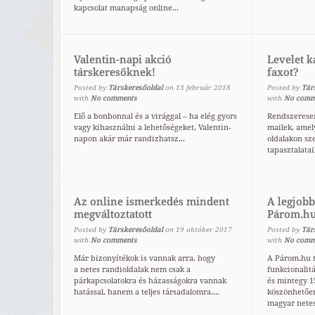
kapcsolat manapság online...
Valentin-napi akció
Levelet k
társkeresőknek!
faxot?
Posted by
Társkeresőoldal
on
13
február
2018
Posted by
Tár
with
No comments
with
No comm
Elő a bonbonnal és a virággal – ha elég gyors
Rendszeresen
vagy kihasználni a lehetőségeket, Valentin-
mailek, amel
napon akár már randizhatsz...
oldalakon sze
tapasztalataik
Az online ismerkedés mindent
A legjob
megváltoztatott
Párom.hu
Posted by
Társkeresőoldal
on
19
október
2017
Posted by
Tár
with
No comments
with
No comm
Már bizonyítékok is vannak arra, hogy
A Párom.hu t
a netes randioldalak nem csak a
funkcionalit
párkapcsolatokra és házasságokra vannak
és mintegy 1
hatással, hanem a teljes társadalomra....
köszönhetően
magyar netes 