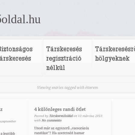
oldal.hu
Biztonságos
Társkeresés
Társkeresésr
társkeresés
regisztráció
hölgyeknek
nélkül
Viewing entries tagged with étterem
az
4 különleges randi ötlet
Posted by
Társkeresőoldal
on
13
március
2013
with
No comments
szeptember
Unod már az egyszerű „vacsorázós
randikat”? Ha szeretnéd hamar
 a legtöbb