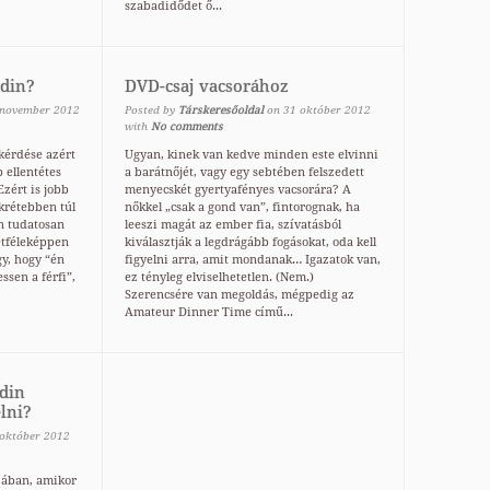
szabadidődet ő...
ndin?
DVD-csaj vacsorához
november
2012
Posted by
Társkeresőoldal
on
31
október
2012
with
No comments
kérdése azért
Ugyan, kinek van kedve minden este elvinni
 ellentétes
a barátnőjét, vagy egy sebtében felszedett
zért is jobb
menyecskét gyertyafényes vacsorára? A
krétebben túl
nőkkel „csak a gond van”, fintorognak, ha
án tudatosan
leeszi magát az ember fia, szívatásból
tféleképpen
kiválasztják a legdrágább fogásokat, oda kell
gy, hogy “én
figyelni arra, amit mondanak… Igazatok van,
ssen a férfi”,
ez tényleg elviselhetetlen. (Nem.)
Szerencsére van megoldás, mégpedig az
Amateur Dinner Time című...
din
lni?
október
2012
zában, amikor