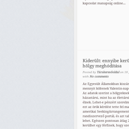
kapcsolat manapság online...
Kiderült: ennyibe kerü
hölgy meghódítása
Posted by
Társkeresőoldal
on
18
with
No comments
Az Egyesült Államokban kiszám
mennyit költenek Valentin-napo
Az adatok szerint a hölgyekne
házastársi, mint ha az élettárs
élnek. Lehet-e pénzért szerelm
ezt az örök kérdést tette fel m
amerikai SeekingArrangemen
randiszervező portál, és azt tal
lehet. Egészen pontosan átlag 
kerülhet egy férfinek, hogy sze