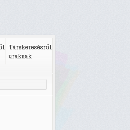
ől
Társkeresésről
uraknak