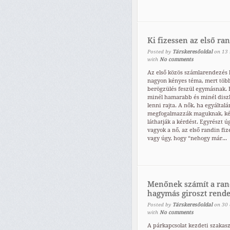
Ki fizessen az első ra
Posted by
Társkeresőoldal
on
13
with
No comments
Az első közös számlarendezés 
nagyon kényes téma, mert több
berögzülés feszül egymásnak. E
minél hamarabb és minél disz
lenni rajta. A nők, ha egyáltal
megfogalmazzák maguknak, ké
láthatják a kérdést. Egyrészt ú
vagyok a nő, az első randin fize
vagy úgy, hogy “nehogy már...
Menőnek számít a ran
hagymás giroszt rende
Posted by
Társkeresőoldal
on
30
with
No comments
A párkapcsolat kezdeti szakas