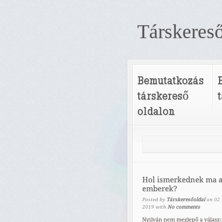
Társkereső
Bemutatkozás
társkereső
oldalon
Hol ismerkednek ma 
emberek?
Posted by
Társkeresőoldal
on
02
2019
with
No comments
Nyilván nem meglepő a válasz: