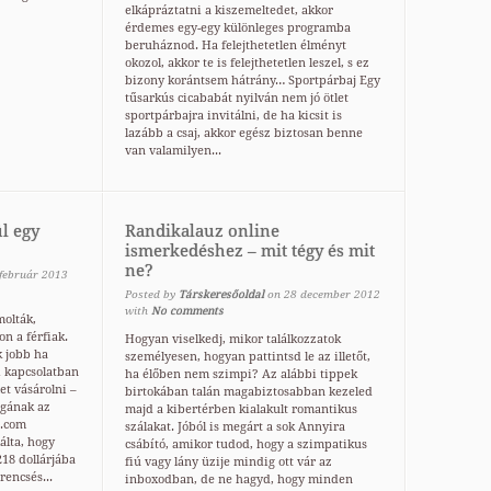
elkápráztatni a kiszemeltedet, akkor
érdemes egy-egy különleges programba
beruháznod. Ha felejthetetlen élményt
okozol, akkor te is felejthetetlen leszel, s ez
bizony korántsem hátrány… Sportpárbaj Egy
tűsarkús cicababát nyilván nem jó ötlet
sportpárbajra invitálni, de ha kicsit is
lazább a csaj, akkor egész biztosan benne
van valamilyen...
l egy
Randikalauz online
ismerkedéshez – mit tégy és mit
ne?
február
2013
Posted by
Társkeresőoldal
on
28
december
2012
with
No comments
olták,
n a férfiak.
Hogyan viselkedj, mikor találkozzatok
k jobb ha
személyesen, hogyan pattintsd le az illetőt,
i kapcsolatban
ha élőben nem szimpi? Az alábbi tippek
et vásárolni –
birtokában talán magabiztosabban kezeled
agának az
majd a kibertérben kialakult romantikus
t.com
szálakat. Jóból is megárt a sok Annyira
álta, hogy
csábító, amikor tudod, hogy a szimpatikus
218 dollárjába
fiú vagy lány üzije mindig ott vár az
rencsés...
inboxodban, de ne hagyd, hogy minden