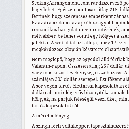
SeekingArrangement.com randiszervező portá
hogy lehet. Egészen pontosan átlag 218 doll
férfinek, hogy szerencsés emberként zárhas
Ez az ára azoknak az apróbb-nagyobb ajánd
romantikus hangulat megteremtésének, ame
mélyebben be lehet vonni egy hölgyet a sz
játékba. A weboldal azt állítja, hogy 17 eze
megkérdezése alapján készítette el statisztik
Nem meglepő, hogy az egyedül álló férfiak k
Valentin-napon. Összesen átlag 257 dollárju
vagy más közös tevékenység összehozása. A
számláján 203 dollár szerepel. Ezt főként aj
A sor végén tartós élettársai kapcsolatban él
dollárral, ami elég erős bizonyítéka annak, 
hölgyek, ha párjuk feleségül veszi őket, min
tartós kapcsolatukról.
A méret a lényeg
A szingli férfi voltaképpen tapasztalatszerzé