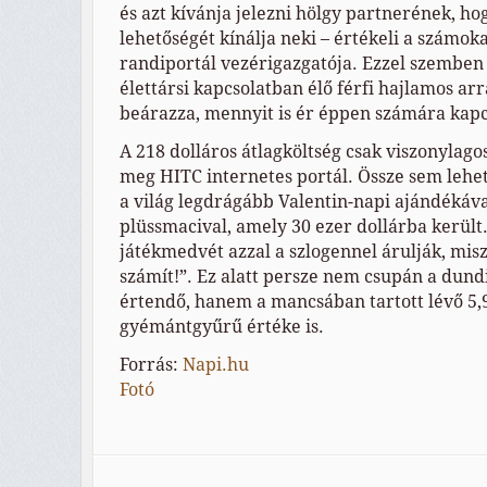
és azt kívánja jelezni hölgy partnerének, ho
lehetőségét kínálja neki – értékeli a számo
randiportál vezérigazgatója. Ezzel szemben 
élettársi kapcsolatban élő férfi hajlamos ar
beárazza, mennyit is ér éppen számára kapc
A 218 dolláros átlagköltség csak viszonylago
meg HITC internetes portál. Össze sem lehet
a világ legdrágább Valentin-napi ajándékáv
plüssmacival, amely 30 ezer dollárba kerül
játékmedvét azzal a szlogennel árulják, misz
számít!”. Ez alatt persze nem csupán a dun
értendő, hanem a mancsában tartott lévő 5,
gyémántgyűrű értéke is.
Forrás:
Napi.hu
Fotó