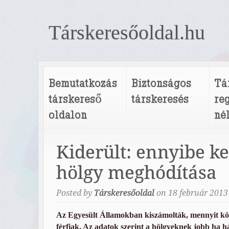
Társkeresőoldal.hu
Bemutatkozás
Biztonságos
Tá
társkereső
társkeresés
re
oldalon
né
Kiderült: ennyibe ke
hölgy meghódítása
Posted by
Társkeresőoldal
on
18
február
2013
Az Egyesült Államokban kiszámolták, mennyit kö
férfiak. Az adatok szerint a hölgyeknek jobb ha há