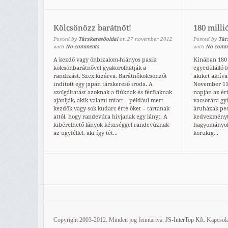
Kölcsönözz barátnőt!
180 milli
Posted by
Társkeresőoldal
on
27
november
2012
Posted by
Tár
with
No comments
with
No comm
A kezdő vagy önbizalom-hiányos pasik
Kínában 180 
kölcsönbarátnővel gyakorolhatják a
egyedülálló 
randizást. Szex kizárva. Barátnőkölcsönzőt
akiket aktíva
indított egy japán társkereső iroda. A
November 11-
szolgáltatást azoknak a fiúknak és férfiaknak
napján az éri
ajánlják, akik valami miatt – például mert
vacsorára gy
kezdők vagy sok kudarc érte őket – tartanak
áruházak ped
attól, hogy randevúra hívjanak egy lányt. A
kedvezményt 
kibérelhető lányok készséggel randevúznak
hagyományok 
az ügyféllel, aki így tét...
korukig...
Copyright 2003-2012. Minden jog fenntartva.
JS-InterTop Kft.
Kapcsola