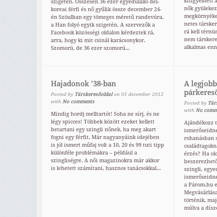
kifigyelheti 
szigeten. Összesen 36 ezer egyedülálló dél-
nők gyülekez
koreai férfi és nő gyűlik össze december 24-
megkörnyékez
én Szöulban egy tömeges méretű randevúra,
netes társke
a Han folyó egyik szigetén. A szervezők a
rá kell térn
Facebook közösségi oldalon kérdeztek rá,
nem társkere
arra, hogy ki mit csinál karácsonykor.
alkalmas enne
Szomorú, de 36 ezer szomorú...
Hajadonok ’38-ban
A legjobb
párkeres
Posted by
Társkeresőoldal
on
03
december
2012
with
No comments
Posted by
Tár
with
No comm
Mindig hordj melltartót! Soha ne sírj, és ne
légy spicces! Többek között ezeket kellett
Ajándékozz t
betartani egy szingli nőnek, ha meg akart
ismerőseidne
fogni egy férfit. Már nagyanyáink idejében
rohanásban s
is jól ismert műfaj volt a 10, 20 és 99 tuti tipp
családtagokn
különféle problémákra – például a
érzés? Ha ol
szingliségre. A női magazinokra már akkor
beszerezhető
is lehetett számítani, hasznos tanácsokkal...
szingli, egye
ismerőseidne
a Párom.hu e
Megvásárlás
történik, maj
múlva a dísze