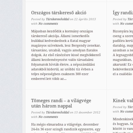
Országos társkereső akció
Így randi
Posted by
Társkeresőoldal
on
22
április
2013
Posted by
Tár
with
No comments
with
No comm
Májusban kezdődik a kormány országos
Bizonyára l
társkereső akciója. Állami ismerkedős
cseng a szere
bulikkal kedveskednek a fiatal magyar
padlóra kerü
magányos szíveknek, lesz Bergendy zenekar,
darabig, majd
társastánc, utcabál, vagyis amolyan fiatalos
azonban a ne
dolgok. Az első ránézésre kissé meghökkentő
A legnagyobb
állami kezdeményezést valós társadalmi
magunkban, h
folyamatok hívták életre, a népszámlálási
akarunk! Ez
adatokból kiderül, az utóbbi tíz évben a
bekövetkezik
teljes népességben csaknem 300 ezer
el a csalódás 
emberrel lett több az...
Tömeges randi – a világvége
Kinek val
után három nappal
Posted by
Tár
with
No comm
Posted by
Társkeresőoldal
on
13
december
2012
with
No comments
Mindenkinek
és hogyan. S
Ha mégis elmaradna a világvége, december
között is va
24-én 36 ezer szingli randizik egyszerre, egy