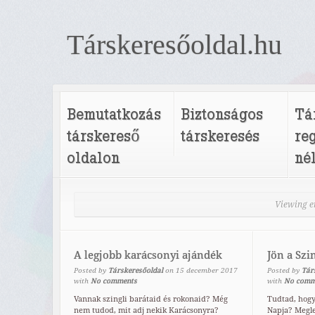
Társkeresőoldal.hu
Bemutatkozás
Biztonságos
Tá
társkereső
társkeresés
re
oldalon
né
Viewing en
A legjobb karácsonyi ajándék
Jön a Szi
Posted by
Társkeresőoldal
on
15
december
2017
Posted by
Tár
with
No comments
with
No comm
Vannak szingli barátaid és rokonaid? Még
Tudtad, hogy
nem tudod, mit adj nekik Karácsonyra?
Napja? Megl