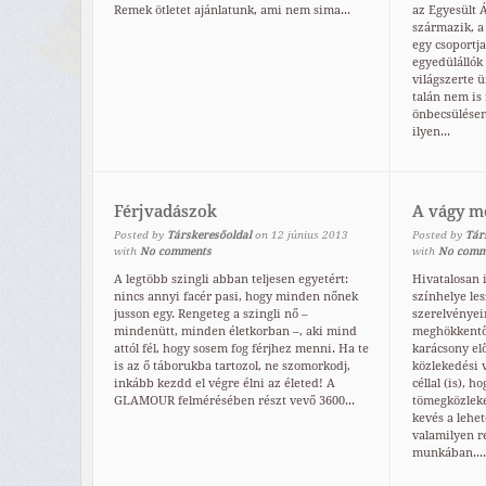
Remek ötletet ajánlatunk, ami nem sima...
az Egyesült 
származik, a 
egy csoportja
egyedülállók
világszerte ü
talán nem is 
önbecsülésen
ilyen...
Férjvadászok
A vágy m
Posted by
Társkeresőoldal
on
12
június
2013
Posted by
Tár
with
No comments
with
No comm
A legtöbb szingli abban teljesen egyetért:
Hivatalosan i
nincs annyi facér pasi, hogy minden nőnek
színhelye le
jusson egy. Rengeteg a szingli nő –
szerelvényein
mindenütt, minden életkorban –, aki mind
meghökkentő 
attól fél, hogy sosem fog férjhez menni. Ha te
karácsony elő
is az ő táborukba tartozol, ne szomorkodj,
közlekedési v
inkább kezdd el végre élni az életed! A
céllal (is), 
GLAMOUR felmérésében részt vevő 3600...
tömegközlek
kevés a lehe
valamilyen 
munkában....