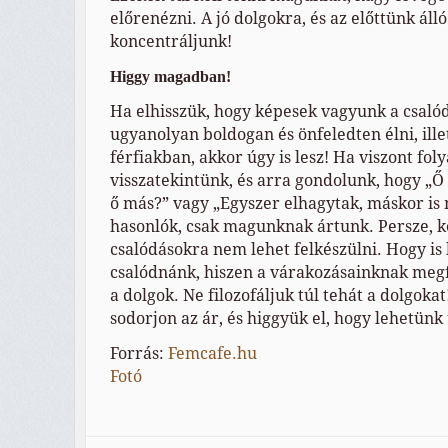
előrenézni. A jó dolgokra, és az előttünk áll
koncentráljunk!
Higgy magadban!
Ha elhisszük, hogy képesek vagyunk a csalód
ugyanolyan boldogan és önfeledten élni, ille
férfiakban, akkor úgy is lesz! Ha viszont fo
visszatekintünk, és arra gondolunk, hogy „Ő 
ő más?” vagy „Egyszer elhagytak, máskor is 
hasonlók, csak magunknak ártunk. Persze, k
csalódásokra nem lehet felkészülni. Hogy i
csalódnánk, hiszen a várakozásainknak meg
a dolgok. Ne filozofáljuk túl tehát a dolgoka
sodorjon az ár, és higgyük el, hogy lehetünk
Forrás:
Femcafe.hu
Fotó