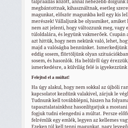
talpraállás között, annál nehezebb dolgunk l
megbántottnak, kihasználtnak, esetleg szer
magunkat, először magunkba kell egy kis le
merészek! Vállaljunk be olyasmiket, amiket
nem azt jelenti, hogy változzunk meg, vagy e
túloldalára, és legyünk vakmerőek. Csupán 
azt hittük, hogy nem nekünk való, lehet, ho
majd a valóságba bennünket. Ismerkedjünk 
eddig sosem, flörtöljünk olyan szituációkb
sosem, és hasonlók. Ha belülről úgy érezzük
ismerkedésre, a külvilág felé is igyekezzünk
Felejtsd el a múltat!
Ha úgy alakul, hogy nem sokkal az újbóli ra
kapcsolatot kezdünk valakivel, zárjuk le vég
Tudnunk kell továbblépni, hiszen ha folyam
tapasztalatainkhoz hasonlítgatjuk a mostani
fogjuk tudni elengedni a múltat. Persze előfo
felrémlik egy emlék, legyen az kellemes vag
Ezeken túl kell tenni magunkat, nagy levegőt