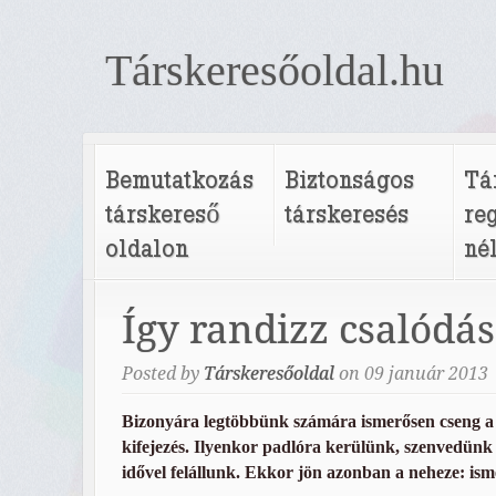
Társkeresőoldal.hu
Bemutatkozás
Biztonságos
Tá
társkereső
társkeresés
re
oldalon
né
Így randizz csalódás
Posted by
Társkeresőoldal
on
09
január
2013
Bizonyára legtöbbünk számára ismerősen cseng a 
kifejezés. Ilyenkor padlóra kerülünk, szenvedünk
idővel felállunk. Ekkor jön azonban a neheze: ism