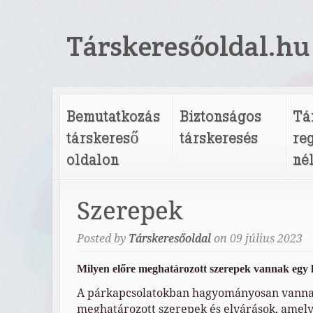
Társkeresőoldal.hu
Bemutatkozás
Biztonságos
Tá
társkereső
társkeresés
re
oldalon
né
Szerepek
Posted by
Társkeresőoldal
on
09
július
2023
Milyen előre meghatározott szerepek vannak egy 
A párkapcsolatokban hagyományosan vannak
meghatározott szerepek és elvárások, amel