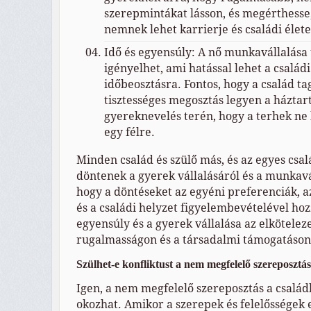
szerepmintákat lásson, és megérthesse
nemnek lehet karrierje és családi élete 
Idő és egyensúly: A nő munkavállalása 
igényelhet, ami hatással lehet a család
időbeosztásra. Fontos, hogy a család tag
tisztességes megosztás legyen a háztar
gyereknevelés terén, hogy a terhek ne 
egy félre.
Minden család és szülő más, és az egyes csa
döntenek a gyerek vállalásáról és a munkavál
hogy a döntéseket az egyéni preferenciák, a
és a családi helyzet figyelembevételével ho
egyensúly és a gyerek vállalása az elkötelez
rugalmasságon és a társadalmi támogatáson
Szülhet-e konfliktust a nem megfelelő szereposztá
Igen, a nem megfelelő szereposztás a család
okozhat. Amikor a szerepek és felelősségek