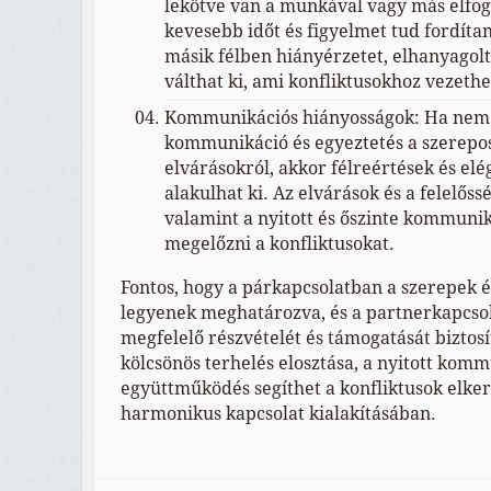
lekötve van a munkával vagy más elfog
kevesebb időt és figyelmet tud fordítan
másik félben hiányérzetet, elhanyagol
válthat ki, ami konfliktusokhoz vezethe
Kommunikációs hiányosságok: Ha nem 
kommunikáció és egyeztetés a szerepos
elvárásokról, akkor félreértések és el
alakulhat ki. Az elvárások és a felelőss
valamint a nyitott és őszinte kommunik
megelőzni a konfliktusokat.
Fontos, hogy a párkapcsolatban a szerepek és
legyenek meghatározva, és a partnerkapcso
megfelelő részvételét és támogatását biztosí
kölcsönös terhelés elosztása, a nyitott komm
együttműködés segíthet a konfliktusok elker
harmonikus kapcsolat kialakításában.