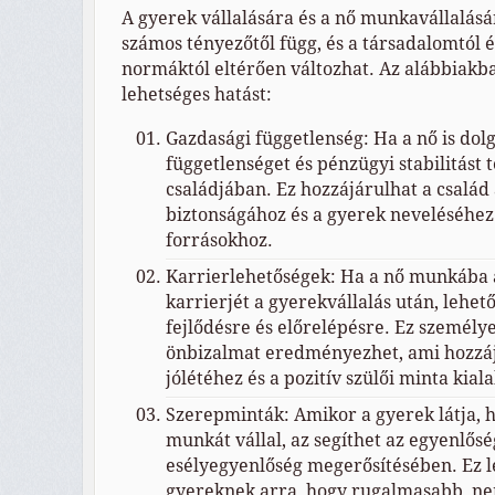
A gyerek vállalására és a nő munkavállalásár
számos tényezőtől függ, és a társadalomtól é
normáktól eltérően változhat. Az alábbiak
lehetséges hatást:
Gazdasági függetlenség: Ha a nő is dol
függetlenséget és pénzügyi stabilitást 
családjában. Ez hozzájárulhat a család
biztonságához és a gyerek neveléséhez
forrásokhoz.
Karrierlehetőségek: Ha a nő munkába ál
karrierjét a gyerekvállalás után, lehet
fejlődésre és előrelépésre. Ez személye
önbizalmat eredményezhet, ami hozzáj
jólétéhez és a pozitív szülői minta kial
Szerepminták: Amikor a gyerek látja, 
munkát vállal, az segíthet az egyenlősé
esélyegyenlőség megerősítésében. Ez l
gyereknek arra, hogy rugalmasabb, 