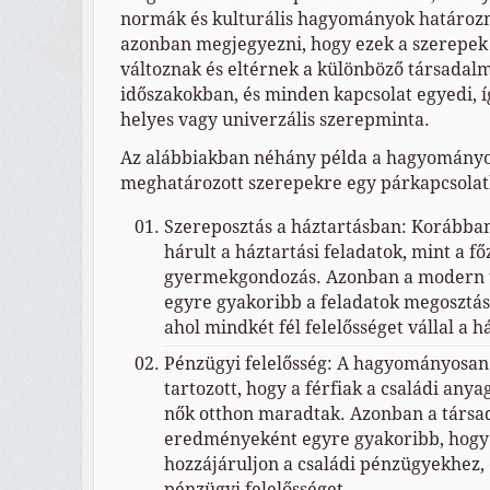
normák és kulturális hagyományok határoz
azonban megjegyezni, hogy ezek a szerepek 
változnak és eltérnek a különböző társadal
időszakokban, és minden kapcsolat egyedi, í
helyes vagy univerzális szerepminta.
Az alábbiakban néhány példa a hagyományo
meghatározott szerepekre egy párkapcsola
Szereposztás a háztartásban: Korábba
hárult a háztartási feladatok, mint a főz
gyermekgondozás. Azonban a modern
egyre gyakoribb a feladatok megosztá
ahol mindkét fél felelősséget vállal a 
Pénzügyi felelősség: A hagyományosan 
tartozott, hogy a férfiak a családi anya
nők otthon maradtak. Azonban a társa
eredményeként egyre gyakoribb, hogy 
hozzájáruljon a családi pénzügyekhez,
pénzügyi felelősséget.