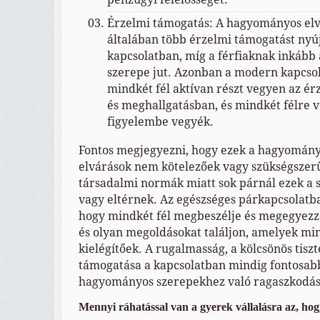
Érzelmi támogatás: A hagyományos elv
általában több érzelmi támogatást nyú
kapcsolatban, míg a férfiaknak inkább 
szerepe jut. Azonban a modern kapcsol
mindkét fél aktívan részt vegyen az é
és meghallgatásban, és mindkét félre 
figyelembe vegyék.
Fontos megjegyezni, hogy ezek a hagyomány
elvárások nem kötelezőek vagy szükségszerű
társadalmi normák miatt sok párnál ezek a 
vagy eltérnek. Az egészséges párkapcsolatb
hogy mindkét fél megbeszélje és megegyezze
és olyan megoldásokat találjon, amelyek mi
kielégítőek. A rugalmasság, a kölcsönös tiszt
támogatása a kapcsolatban mindig fontosabb
hagyományos szerepekhez való ragaszkodás
Mennyi ráhatással van a gyerek vállalásra az, hog