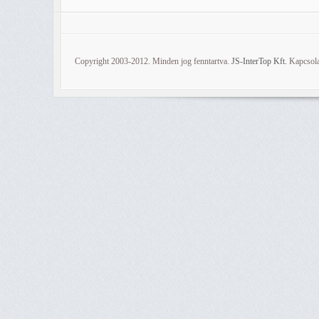
Copyright 2003-2012. Minden jog fenntartva.
JS-InterTop Kft.
Kapcsola