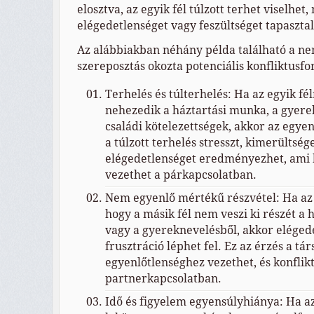
elosztva, az egyik fél túlzott terhet viselhet,
elégedetlenséget vagy feszültséget tapasztal
Az alábbiakban néhány példa található a n
szereposztás okozta potenciális konfliktusfo
Terhelés és túlterhelés: Ha az egyik fél
nehezedik a háztartási munka, a gyere
családi kötelezettségek, akkor az egyen
a túlzott terhelés stresszt, kimerültsége
elégedetlenséget eredményezhet, ami 
vezethet a párkapcsolatban.
Nem egyenlő mértékű részvétel: Ha az e
hogy a másik fél nem veszi ki részét a
vagy a gyereknevelésből, akkor eléged
frusztráció léphet fel. Ez az érzés a tár
egyenlőtlenséghez vezethet, és konflik
partnerkapcsolatban.
Idő és figyelem egyensúlyhiánya: Ha az 