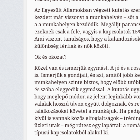
Az Egyesült Államokban végzett kutatás szer
kezdett már viszonyt a munkahelyén – sőt a
a a munkahelyen kezdődik. Megálljt parancs
ezeknek csak a fele, vagyis a kapcsolatok 15%
Ami viszont tanulságos, hogy a kalandozások
különbség férfiak és nők között.
Ok és okozat?
Közel van és ismerjük egymást. A jó és a ros
is. Ismerjük a gondjait, és azt, amitől jobb k
munkahelyen szinte biztos, hogy előbb utób
és szóba elegyedik egymással. A kutatás ugyan
hogy meglepő módon az jelent leginkább vo
valakik hosszú távon együtt dolgoznak, és r
találkozásokat követel a munkájuk. Ha ped
kívül is vannak közös elfoglaltságok – tréni
üzleti utak – még rátesz egy lapáttal: a rom
típusú kapcsolatokból alakul ki.