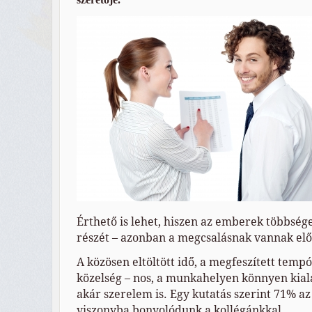
Érthető is lehet, hiszen az emberek többsége i
részét – azonban a megcsalásnak vannak el
A közösen eltöltött idő, a megfeszített tempó
közelség – nos, a munkahelyen könnyen kiala
akár szerelem is. Egy kutatás szerint 71% a
viszonyba bonyolódunk a kollégánkkal.