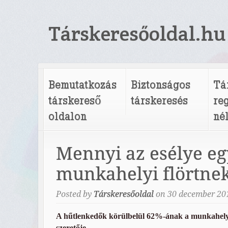
Társkeresőoldal.hu
Bemutatkozás
Biztonságos
Tá
társkereső
társkeresés
re
oldalon
né
Mennyi az esélye eg
munkahelyi flörtne
Posted by
Társkeresőoldal
on
30
december
20
A hűtlenkedők körülbelül 62%-ának a munkahelyé
szeretője.