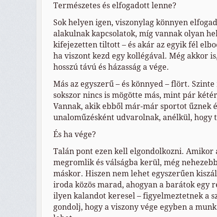
Természetes és elfogadott lenne?
Sok helyen igen, viszonylag könnyen elfogad
alakulnak kapcsolatok, míg vannak olyan hel
kifejezetten tiltott – és akár az egyik fél elbo
ha viszont kezd egy kollégával. Még akkor is
hosszú távú és házasság a vége.
Más az egyszerű – és könnyed – flört. Szint
sokszor nincs is mögötte más, mint pár két
Vannak, akik ebből már-már sportot űznek 
unaloműzésként udvarolnak, anélkül, hogy 
És ha vége?
Talán pont ezen kell elgondolkozni. Amikor 
megromlik és válságba kerül, még nehezebb 
máskor. Hiszen nem lehet egyszerűen kiszál
iroda közös marad, ahogyan a barátok egy ré
ilyen kalandot keresel – figyelmeztetnek a s
gondolj, hogy a viszony vége egyben a munk