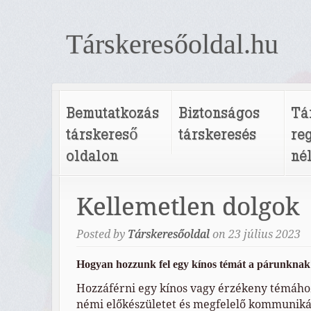
Társkeresőoldal.hu
Bemutatkozás
Biztonságos
Tá
társkereső
társkeresés
re
oldalon
né
Kellemetlen dolgok
Posted by
Társkeresőoldal
on
23
július
2023
Hogyan hozzunk fel egy kínos témát a párunknak
Hozzáférni egy kínos vagy érzékeny témáho
némi előkészületet és megfelelő kommunikác