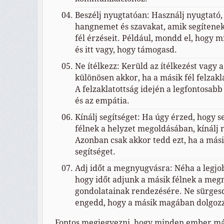
Beszélj nyugtatóan: Használj nyugtató
hangnemet és szavakat, amik segítenek 
fél érzéseit. Például, mondd el, hogy 
és itt vagy, hogy támogasd.
Ne ítélkezz: Kerüld az ítélkezést vagy 
különösen akkor, ha a másik fél felzakl
A felzaklatottság idején a legfontosabb
és az empátia.
Kínálj segítséget: Ha úgy érzed, hogy s
félnek a helyzet megoldásában, kínálj n
Azonban csak akkor tedd ezt, ha a másik
segítséget.
Adj időt a megnyugvásra: Néha a legjo
hogy időt adjunk a másik félnek a meg
gondolatainak rendezésére. Ne sürges
engedd, hogy a másik magában dolgoz
Fontos megjegyezni, hogy minden ember m