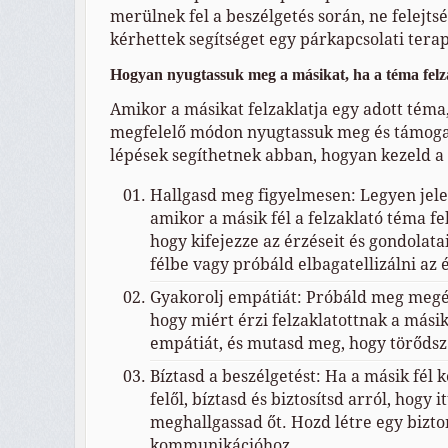
merülnek fel a beszélgetés során, ne felejts
kérhettek segítséget egy párkapcsolati terap
Hogyan nyugtassuk meg a másikat, ha a téma felz
Amikor a másikat felzaklatja egy adott téma,
megfelelő módon nyugtassuk meg és támogas
lépések segíthetnek abban, hogyan kezeld a 
Hallgasd meg figyelmesen: Legyen jele
amikor a másik fél a felzaklató téma fe
hogy kifejezze az érzéseit és gondolatai
félbe vagy próbáld elbagatellizálni az é
Gyakorolj empátiát: Próbáld meg megér
hogy miért érzi felzaklatottnak a másik
empátiát, és mutasd meg, hogy törődsz 
Bíztasd a beszélgetést: Ha a másik fél 
felől, bíztasd és biztosítsd arról, hogy i
meghallgassad őt. Hozd létre egy bizt
kommunikációhoz.