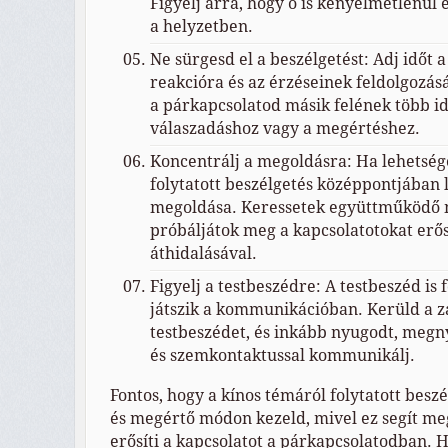
Figyelj arra, hogy ő is kényelmetlenül
a helyzetben.
Ne sürgesd el a beszélgetést: Adj időt 
reakcióra és az érzéseinek feldolgozás
a párkapcsolatod másik felének több i
válaszadáshoz vagy a megértéshez.
Koncentrálj a megoldásra: Ha lehetsége
folytatott beszélgetés középpontjában
megoldása. Keressetek együttműködő 
próbáljátok meg a kapcsolatotokat erő
áthidalásával.
Figyelj a testbeszédre: A testbeszéd is 
játszik a kommunikációban. Kerüld a z
testbeszédet, és inkább nyugodt, megny
és szemkontaktussal kommunikálj.
Fontos, hogy a kínos témáról folytatott beszél
és megértő módon kezeld, mivel ez segít meg
erősíti a kapcsolatot a párkapcsolatodban.