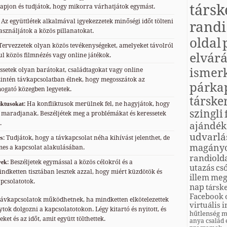
társk
kapjon és tudjátok, hogy mikorra várhatjátok egymást.
: Az együttlétek alkalmával igyekezzetek minőségi időt tölteni
randi
sználjátok a közös pillanatokat.
oldal
 Tervezzetek olyan közös tevékenységeket, amelyeket távolról
elvárá
ául közös filmnézés vagy online játékok.
ismer
essetek olyan barátokat, családtagokat vagy online
szintén távkapcsolatban élnek, hogy megosszátok az
párka
mogató közegben legyetek.
társke
iktusokat
: Ha konfliktusok merülnek fel, ne hagyjátok, hogy
szingli
maradjanak. Beszéljétek meg a problémákat és keressetek
.
ajándék
udvarlá
es
: Tudjátok, hogy a távkapcsolat néha kihívást jelenthet, de
magány
lmes a kapcsolat alakulásában.
randiold
vek
: Beszéljetek egymással a közös célokról és a
utazás
cs
indketten tisztában lesztek azzal, hogy miért küzdötök és
illem
meg
pcsolatotok.
nap
társk
Facebook
távkapcsolatok működhetnek, ha mindketten elkötelezettek
virtuális
i
tok dolgozni a kapcsolatotokon. Légy kitartó és nyitott, és
hűtlenség
m
ket és az időt, amit együtt tölthettek.
anya
család