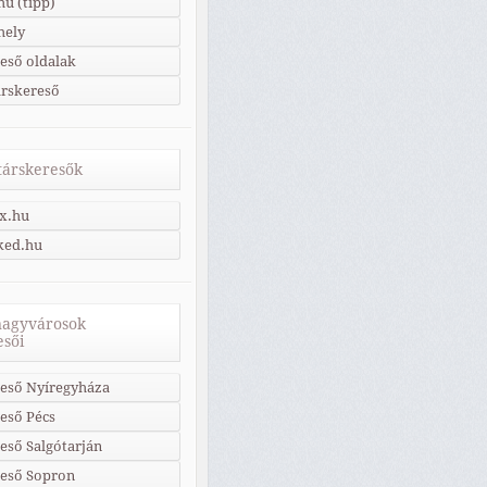
u (tipp)
hely
eső oldalak
árskereső
 társkeresők
x.hu
ked.hu
nagyvárosok
esői
eső Nyíregyháza
eső Pécs
eső Salgótarján
reső Sopron