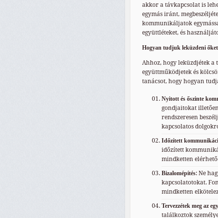
akkor a távkapcsolat is leh
egymás iránt, megbeszéljéte
kommunikáljatok egymással.
együttléteket, és használját
Hogyan tudjuk leküzdeni őke
Ahhoz, hogy leküzdjétek a 
együttműködjetek és kölcs
tanácsot, hogy hogyan tudjá
Nyitott és őszinte ko
gondjaitokat illetőe
rendszeresen beszél
kapcsolatos dolgokró
Időzített kommunikác
időzített kommuniká
mindketten elérhető
Bizalomépítés
: Ne hag
kapcsolatotokat. Fo
mindketten elkötelez
Tervezzétek meg az egy
találkoztok személyes