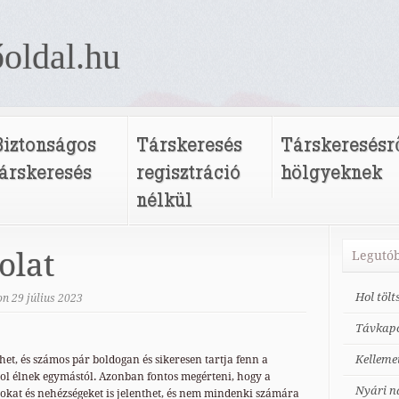
oldal.hu
Biztonságos
Társkeresés
Társkeresésr
társkeresés
regisztráció
hölgyeknek
nélkül
olat
Legutób
Hol töl
on
29
július
2023
Távkapc
Kelleme
et, és számos pár boldogan és sikeresen tartja fenn a
vol élnek egymástól. Azonban fontos megérteni, hogy a
Nyári n
okat és nehézségeket is jelenthet, és nem mindenki számára