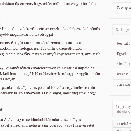
bbiakban összegzem, hogy miért működhet vagy miért lehet
Szerepe
t:
:
Ha a pártagok között erős az érzelmi kötelék és a kölcsönös
Kategór
yebb megbirkózni a távolsággal.
ékony és nyílt kommunikáció rendkívül fontos a
bemuta
modern technológia, mint az online üzenetküldés,
Egyéb
égi média lehetővé teszi a könnyű kapcsolattartást, ami segít
.
elmélet
ég:
Mindkét félnek elkötelezettnek kell lennie a kapcsolat
 kell lenni a megfelelő erőfeszítésekre, hogy az együtt töltött
irások
kes legyen.
Társker
pcsolatnak célja van, például idővel az együttélésre való
önnyebb talán átvészelni a távolságot, mert tudjátok, hogy
Legnagy
at:
oldalak
ás:
A távolság és az időeltolódás miatt a személyes
Ducitár
bak lehetnek, ami néha magányosságot vagy hiányérzetet