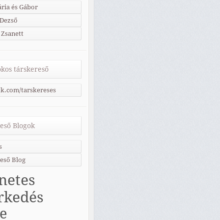
ria és Gábor
 Dezső
 Zsanett
kos társkereső
k.com/tarskereses
eső Blogok
s
eső Blog
netes
rkedés
ne