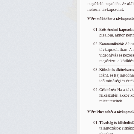
megfelelő megoldás. Az alá
nehéz a távkapcsolat:
Miért működhet a távkapcsola
Erős érzelmi kapcsolat
bizalom, akkor könn
Kommunikáció:
A hat
távkapcsolatban. A 
videohívás és közöss
megőrizni a kötődést
Kölcsönös elkötelezetts
iránt, és hajlandónak
idő minőségi és érté
Célkitűzés:
Ha a távka
felkészülés, akkor k
miért teszitek.
Miért lehet nehéz a távkapcsol
Távolság és időeltolód
találkozások ritkáb