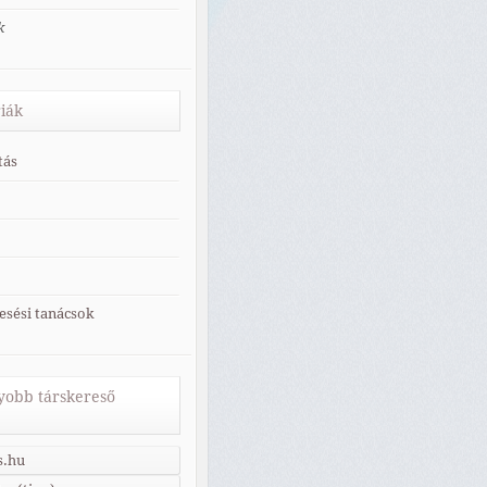
k
iák
tás
esési tanácsok
obb társkereső
s.hu