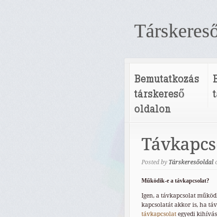
Társkereső
Bemutatkozás
társkereső
oldalon
Távkapcs
Posted by
Társkeresőoldal
Működik-e a távkapcsolat?
Igen, a távkapcsolat működh
kapcsolatát akkor is, ha tá
távkapcsolat
egyedi kihívás