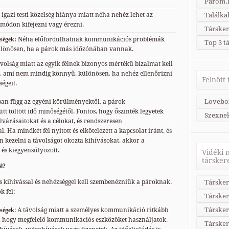
Párom.h
igazi testi közelség hiánya miatt néha nehéz lehet az
Találka
 módon kifejezni vagy érezni.
Társker
ségek:
Néha előfordulhatnak kommunikációs problémák
Top 3 t
különösen, ha a párok más időzónában vannak.
volság miatt az egyik félnek bizonyos mértékű bizalmat kell
, ami nem mindig könnyű, különösen, ha nehéz ellenőrizni
Felnőtt
égeit.
Lovebo
ban függ az egyéni körülményektől, a párok
yütt töltött idő minőségétől. Fontos, hogy őszinték legyetek
Szexne
lvárásaitokat és a célokat, és rendszeresen
Ha mindkét fél nyitott és elkötelezett a kapcsolat iránt, és
 kezelni a távolságot okozta kihívásokat, akkor a
 és kiegyensúlyozott.
Vidéki 
társker
l?
 kihívással és nehézséggel kell szembenézniük a pároknak.
Társker
k fel:
Társker
Társker
ségek
: A távolság miatt a személyes kommunikáció ritkább
os, hogy megfelelő kommunikációs eszközöket használjatok,
Társke