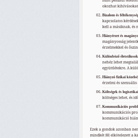
mint például telefon
okozhat kihívásoka
Bizalom és féltékenysé
kapcsolatos kérdések
kell a másiknak, és
Hiányérzet és magány
magányosság jelentke
érzelmekkel és őszi
Különböző életstílusok
nehéz lehet megtalá
együttlétekre. A kül
Hiányzó fizikai közelsé
érzelmi és szexuális
Költségek és logisztik
költséges lehet, és 
Kommunikációs problé
kommunikációs probl
kommunikáció hiány
Ezek a gondok azonban nem
mindkét fél elkötelezett a 