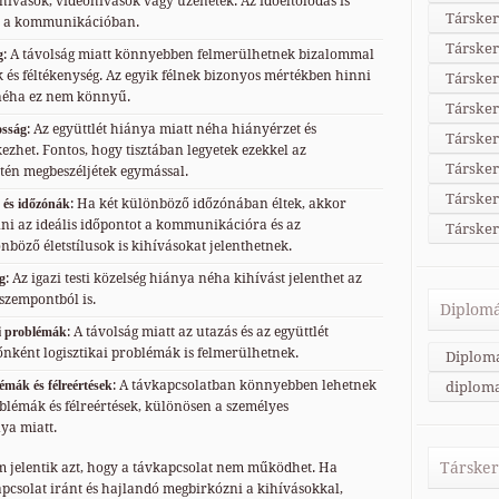
hívások, videohívások vagy üzenetek. Az időeltolódás is
Társker
t a kommunikációban.
Társker
g
: A távolság miatt könnyebben felmerülhetnek bizalommal
 és féltékenység. Az egyik félnek bizonyos mértékben hinni
Társker
 néha ez nem könnyű.
Társker
osság
: Az együttlét hiánya miatt néha hiányérzet és
Társke
zhet. Fontos, hogy tisztában legyetek ezekkel az
Társker
ntén megbeszéljétek egymással.
Társke
 és időzónák
: Ha két különböző időzónában éltek, akkor
lni az ideális időpontot a kommunikációra és az
Társker
önböző életstílusok is kihívásokat jelenthetnek.
g
: Az igazi testi közelség hiánya néha kihívást jelenthet az
 szempontból is.
Diplomá
ai problémák
: A távolság miatt az utazás és az együttlét
időnként logisztikai problémák is felmerülhetnek.
Diplom
mák és félreértések
: A távkapcsolatban könnyebben lehetnek
diploma
émák és félreértések, különösen a személyes
a miatt.
Társker
 jelentik azt, hogy a távkapcsolat nem működhet. Ha
kapcsolat iránt és hajlandó megbirkózni a kihívásokkal,