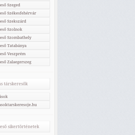
eső Szeged
eső Székesfehérvár
eső Szekszárd
eső Szolnok
reső Szombathely
eső Tatabánya
reső Veszprém
eső Zalaegerszeg
s társkeresők
ások
soktarskeresoje.hu
eső sikertörténetek