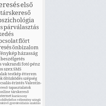
eresés
első
társkereső
pszichológia
s
párválasztás
kedés
pcsolat
flört
resés
önbizalom
fénykép
házasság
beszélgetés
s
vakrandi
fotó
pénz
os
szex
SMS
alak
testkép
étterem
ók
öltözködés
szépség
csalás
érintés
Valentin-
ereső tapasztalatok
online társkereső
nternet
karácsony
obiltelefon
vélemény
szingli
esküvő
gyerekvállalás
szakítás