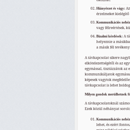
okozhat.
Hiányérzet és vágy:
Az 
érzelmeket kielégítő
Kommunikációs nehéz
vagy félreértések, 
Bizalmi kérdések:
A tá
helyeznie a másikba
a másik fél tevékenys
A távkapcsolat sikere nagy
elkötelezettségétől és az eg
egymással, tisztázzátok az e
kommunikáljatok egymással. 
képesek vagytok megfelelően
távkapcsolat is lehet boldog
Milyen gondok merülhetnek fö
A távkapcsolatoknál számos
Ezek közül néhányat sorolo
Kommunikációs nehéz
lehet, és ezért font