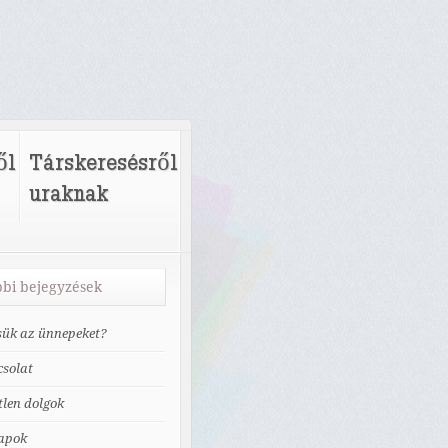
ől
Társkeresésről
uraknak
bi bejegyzések
tsük az ünnepeket?
solat
tlen dolgok
apok