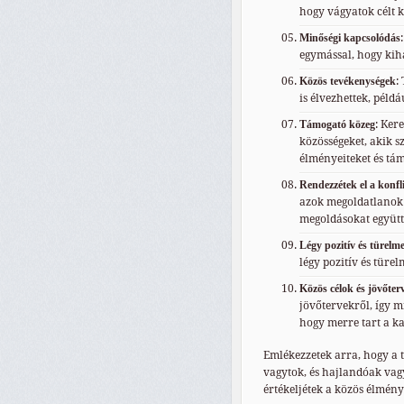
hogy vágyatok célt 
Minőségi kapcsolódás
egymással, hogy kiha
Közös tevékenységek
:
is élvezhettek, péld
Támogató közeg
: Ker
közösségeket, akik 
élményeiteket és tá
Rendezzétek el a konfl
azok megoldatlanok 
megoldásokat együtt
Légy pozitív és türelm
légy pozitív és türe
Közös célok és jövőter
jövőtervekről, így m
hogy merre tart a ka
Emlékezzetek arra, hogy a 
vagytok, és hajlandóak vagy
értékeljétek a közös élménye