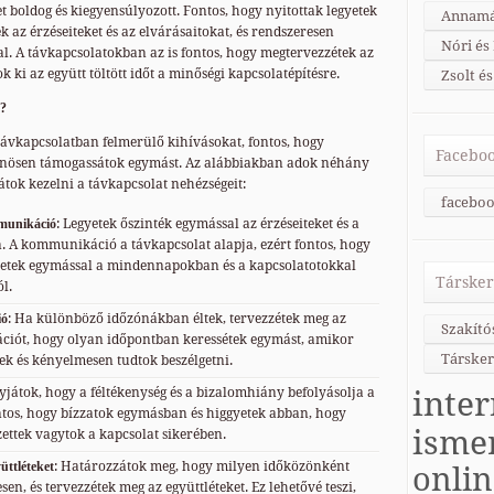
et boldog és kiegyensúlyozott. Fontos, hogy nyitottak legyetek
Annamá
k az érzéseiteket és az elvárásaitokat, és rendszeresen
Nóri és
 A távkapcsolatokban az is fontos, hogy megtervezzétek az
ok ki az együtt töltött időt a minőségi kapcsolatépítésre.
Zsolt és
t?
távkapcsolatban felmerülő kihívásokat, fontos, hogy
Faceboo
önösen támogassátok egymást. Az alábbiakban adok néhány
tok kezelni a távkapcsolat nehézségeit:
faceboo
mmunikáció
: Legyetek őszinték egymással az érzéseiteket és a
n. A kommunikáció a távkapcsolat alapja, ezért fontos, hogy
jetek egymással a mindennapokban és a kapcsolatotokkal
Társker
l.
ió
: Ha különböző időzónákban éltek, tervezzétek meg az
Szakító
ciót, hogy olyan időpontban keressétek egymást, amikor
Társker
ek és kényelmesen tudtok beszélgetni.
yjátok, hogy a féltékenység és a bizalomhiány befolyásolja a
inter
ntos, hogy bízzatok egymásban és higgyetek abban, hogy
isme
ettek vagytok a kapcsolat sikerében.
üttléteket
: Határozzátok meg, hogy milyen időközönként
onli
en, és tervezzétek meg az együttléteket. Ez lehetővé teszi,