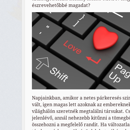
észrevehetőbbé magadat?
Napjainkban, amikor a netes párkeresés sz
vált, igen magas lett azoknak az embereknek
világhálón szeretnék megtalálni társukat. C
jelenlévő, annál nehezebb kitűnni a tömegb
összehozni a megfelelő randit. Ha változatla