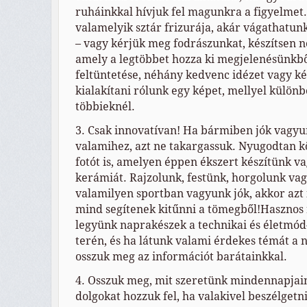
ruháinkkal hívjuk fel magunkra a figyelmet. 
valamelyik sztár frizurája, akár vágathatun
– vagy kérjük meg fodrászunkat, készítsen n
amely a legtöbbet hozza ki megjelenésünkb
feltüntetése, néhány kedvenc idézet vagy ké
kialakítani rólunk egy képet, mellyel külön
többieknél.
3. Csak innovatívan! Ha bármiben jók vagyu
valamihez, azt ne takargassuk. Nyugodtan 
fotót is, amelyen éppen ékszert készítünk v
kerámiát. Rajzolunk, festünk, horgolunk va
valamilyen sportban vagyunk jók, akkor azt 
mind segítenek kitűnni a tömegből!Hasznos r
legyünk naprakészek a technikai és életmód
terén, és ha látunk valami érdekes témát a 
osszuk meg az információt barátainkkal.
4. Osszuk meg, mit szeretünk mindennapjai
dolgokat hozzuk fel, ha valakivel beszélgetn