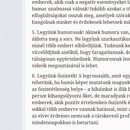
emberek, akik csak a negatív eseményeket l
hamar unalmassá válnak! Inkább azokat a tö
elfoglaltságokat osszuk meg, amelyek szóra
hangolnak minket és érdekesek lehetnek má
5. Legyünk humorosak! Akinek humora van, 
áldotta meg a sors. Ne legyünk szarkasztiku
minél több embert elbűvöljünk. Tudnunk ke
viccelődjünk anélkül, hogy faragatlannak, 
túlságosan egyértelműnek. Humorosnak len
videók megosztásával is lehet.
6. Legyünk őszinték! A legrosszabb, amit eg
tehetünk, ha hamis képet mutatunk magunk
az őszintétlenség helye – a hibáinkat is illi
persze kihangsúlyozni őket, de maradjunk re
emberek, akik pozitív értelemben őszinték é
sokkal több emberre vannak hatással, mint 
az elvet érdemes nemcsak a társkereső profi
mindennapokban is betartani.