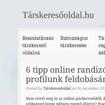
Társkeresőoldal.hu
Bemutatkozás
Biztonságos
Tá
társkereső
társkeresés
re
oldalon
né
6 tipp online randiz
profilunk feldobásá
Posted by
Társkeresőoldal
on
06
december
20
Nem tettél még le az online párkeresésből, 
szükséged lenne néhány mentő ötletre? Ho