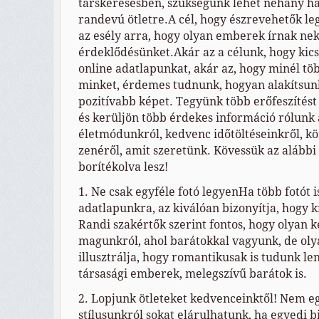
társkeresésben, szükségünk lehet néhány ha
randevú ötletre.A cél, hogy észrevehetők l
az esély arra, hogy olyan emberek írnak nekü
érdeklődésünket.Akár az a célunk, hogy kics
online adatlapunkat, akár az, hogy minél t
minket, érdemes tudnunk, hogyan alakítsun
pozitívabb képet. Tegyünk több erőfeszítés
és kerüljön több érdekes információ rólunk 
életmódunkról, kedvenc időtöltéseinkről, kö
zenéről, amit szeretünk. Kövessük az alábbi 
borítékolva lesz!
1. Ne csak egyféle fotó legyenHa több fotót i
adatlapunkra, az kiválóan bizonyítja, hogy 
Randi szakértők szerint fontos, hogy olyan 
magunkról, ahol barátokkal vagyunk, de olyat
illusztrálja, hogy romantikusak is tudunk le
társasági emberek, melegszívű barátok is.
2. Lopjunk ötleteket kedvenceinktől! Nem eg
stílusunkról sokat elárulhatunk, ha egyedi b