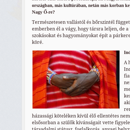
országban, más kultúrában, netán más korban k
Nagy Ő-re?
Természetesen vallástól és bőrszintél függe
emberben él a vágy, hogy társra leljen, de 
szokásokat és hagyományokat épít a párkere
köré.
In
A 
In
fi
ne
me
ke
ak
re
házassági köteléken kívül élő ellentétes nem
elsősorban a szülők kívánságait vette figyel
társadalmi státusz, foglalkozás, anyagi helyz