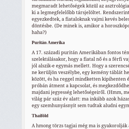
megmaradt lehetőségek közül az asztrológia 
ki a legmegfelelőbb társjelöltet. Rendszerint
egyezkedtek, a fiataloknak vajmi kevés beles
döntésbe. (De minek is, amikor a horoszkóp
haha?)
Puritán Amerika
A 17. századi puritán Amerikában fontos tén
szelektálásakor, hogy a fiatal nő és a férfi 
jól alszik-e egymás mellett. Hogy a szerenc
ne kerüljön veszélybe, egy kemény táblát he
között, és ha reggel mindketten kipihenten é
próbán átment a kapcsolat, és megkezdődhet
majdani jegyesség lehetőségeiről. (Hmm, me
világ pár száz év alatt: ma inkább azok háza
egy szemhunyásnyit sem tudtak aludni egym
Thaiföld
A hmong törzs tagjai még ma is gyakorolják 