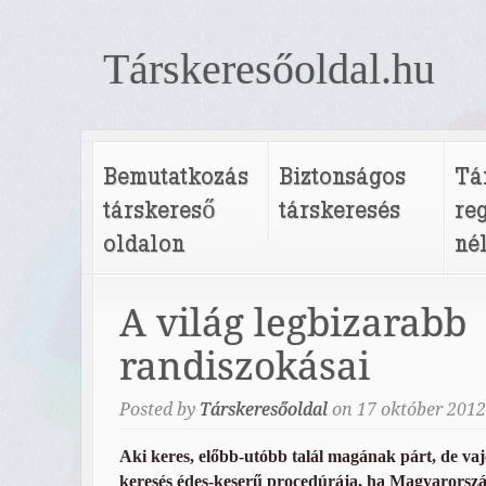
Társkeresőoldal.hu
Bemutatkozás
Biztonságos
Tá
társkereső
társkeresés
re
oldalon
né
A világ legbizarabb
randiszokásai
Posted by
Társkeresőoldal
on
17
október
2012
Aki keres, előbb-utóbb talál magának párt, de va
keresés édes-keserű procedúrája, ha Magyarorszá