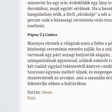
miszerint ha egy srác érdeklődik egy lány irá
derekához, majd együtt sétálnak. Ha a beszé
hangulatban telik, a férfi „elrabolja” a nőt a 
persze csak a házassági ceremónia után tes
esetben).
Pápua Új-Guinea
Bizonyos törzsek a világnak ezen a felén a p
közösségi ceremónia mentén zajlik: ha a szü
tartanak egy párt anyagi helyzetük alapján, é
szimpatizálnak egymással, szüleik esküvői ruh
két család vigyázó tekintetétől kísérve rand
Szorosan egymás mellett ülnek, és megenge
összeérintsék az arcukat, ami a szexuális é
fokmérője ebben a kultúrában.
Forrás:
Neon
Fotó