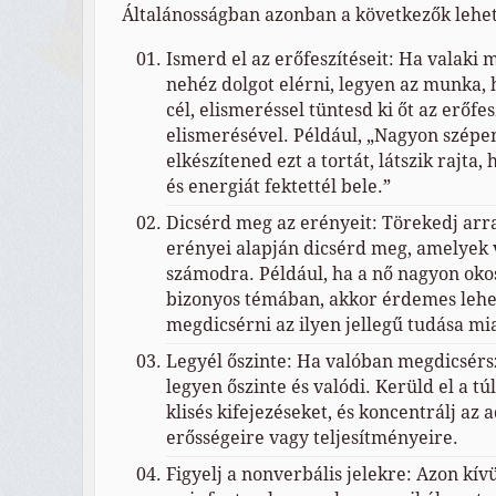
Általánosságban azonban a következők lehe
Ismerd el az erőfeszítéseit: Ha valaki
nehéz dolgot elérni, legyen az munka,
cél, elismeréssel tüntesd ki őt az erőfe
elismerésével. Például, „Nagyon szépen
elkészítened ezt a tortát, látszik rajta,
és energiát fektettél bele.”
Dicsérd meg az erényeit: Törekedj arra
erényei alapján dicsérd meg, amelyek 
számodra. Például, ha a nő nagyon okos 
bizonyos témában, akkor érdemes lehet
megdicsérni az ilyen jellegű tudása mia
Legyél őszinte: Ha valóban megdicsérsz
legyen őszinte és valódi. Kerüld el a tú
klisés kifejezéseket, és koncentrálj az
erősségeire vagy teljesítményeire.
Figyelj a nonverbális jelekre: Azon kív