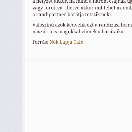
a helyzet akkor, ha mind a három csajnak ug
vagy fordítva. Illetve akkor mit tehet az em
a randipartner barátja tetszik neki.
Valószínű azok kedvelik ezt a randizási form
nászútra is magukkal vinnék a barátaikat…
Forrás:
Nők Lapja Café