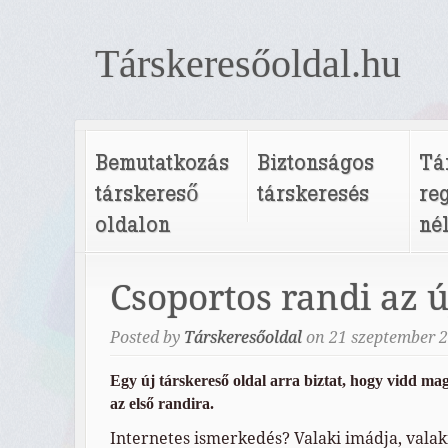
Társkeresőoldal.hu
Bemutatkozás
Biztonságos
Tá
társkereső
társkeresés
re
oldalon
né
Csoportos randi az ú
Posted by
Társkeresőoldal
on
21
szeptember
2
Egy új társkereső oldal arra biztat, hogy vidd ma
az első randira.
Internetes ismerkedés? Valaki imádja, valak