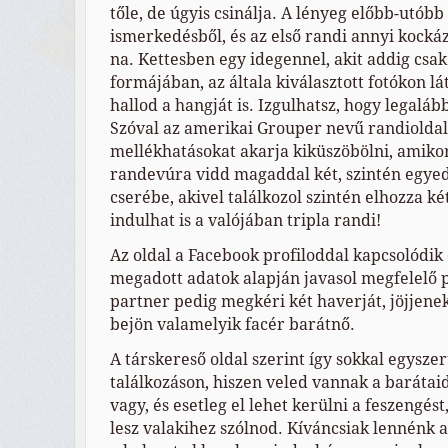
tőle, de úgyis csinálja. A lényeg előbb-utóbb
ismerkedésből, és az első randi annyi kockáza
na. Kettesben egy idegennel, akit addig csak
formájában, az általa kiválasztott fotókon lá
hallod a hangját is. Izgulhatsz, hogy legalá
Szóval az amerikai Grouper nevű randioldal
mellékhatásokat akarja kiküszöbölni, amikor
randevúra vidd magaddal két, szintén egyed
cserébe, akivel találkozol szintén elhozza ké
indulhat is a valójában tripla randi!
Az oldal a Facebook profiloddal kapcsolódik ö
megadott adatok alapján javasol megfelelő 
partner pedig megkéri két haverját, jöjjenek 
bejön valamelyik facér barátnő.
A társkereső oldal szerint így sokkal egyszer
találkozáson, hiszen veled vannak a barátaid
vagy, és esetleg el lehet kerülni a feszengést
lesz valakihez szólnod. Kíváncsiak lennénk a