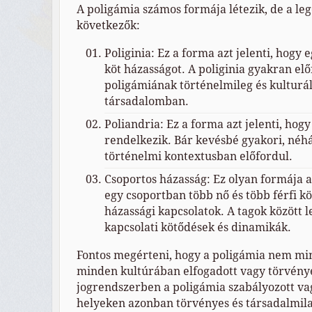
A poligámia számos formája létezik, de a le
következők:
Poliginia: Ez a forma azt jelenti, hogy 
köt házasságot. A poliginia gyakran el
poligámiának történelmileg és kulturá
társadalomban.
Poliandria: Ez a forma azt jelenti, hogy
rendelkezik. Bár kevésbé gyakori, néh
történelmi kontextusban előfordul.
Csoportos házasság: Ez olyan formája a
egy csoportban több nő és több férfi kö
házassági kapcsolatok. A tagok között 
kapcsolati kötődések és dinamikák.
Fontos megérteni, hogy a poligámia nem m
minden kultúrában elfogadott vagy törvénye
jogrendszerben a poligámia szabályozott vagy
helyeken azonban törvényes és társadalmila