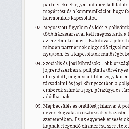
partnereknek egyaránt meg kell találni
megértést és a kommunikációt, hogy fe
harmonikus kapcsolatot.
Megosztott figyelem és idő: A poligám
több házastársával kell megosztania a f
az érzelmi kötődést. Ez kihívást jelent
minden partnernek elegendő figyelmet
nyújtson, és a kapcsolatok minőségét b
Szociális és jogi kihívások: Több orszá
jogrendszerben a poligámia törvényes
elfogadott, míg másutt tilos vagy korlát
társadalmi és jogi környezetben a pol
emberek számára jogi, pénzügyi és tár
adódhatnak.
Megbecsülés és önállóság hiánya: A po
egyének gyakran osztoznak a házastár
szeretetében. Ez az egyének érzését o
kapnak elegendő elismerést, szeretetet