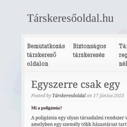
Társkeresőoldal.hu
Bemutatkozás
Biztonságos
Tá
társkereső
társkeresés
re
oldalon
né
Egyszerre csak egy
Posted by
Társkeresőoldal
on
17
június
2023
Mi a poligámia?
A poligámia egy olyan társadalmi rendszer 
amelyben egy személy több házastársat tart