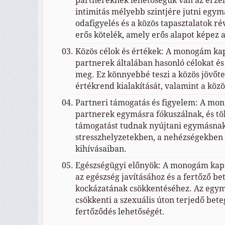
partnereknek lehetőségük van az érzel
intimitás mélyebb szintjére jutni egymá
odafigyelés és a közös tapasztalatok ré
erős kötelék, amely erős alapot képez 
Közös célok és értékek: A monogám ka
partnerek általában hasonló célokat és
meg. Ez könnyebbé teszi a közös jövőter
értékrend kialakítását, valamint a közös
Partneri támogatás és figyelem: A mo
partnerek egymásra fókuszálnak, és tö
támogatást tudnak nyújtani egymásnak.
stresszhelyzetekben, a nehézségekben 
kihívásaiban.
Egészségügyi előnyök: A monogám kapc
az egészség javításához és a fertőző b
kockázatának csökkentéséhez. Az egym
csökkenti a szexuális úton terjedő bet
fertőződés lehetőségét.