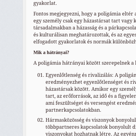
gyakorlat.
Fontos megjegyezni, hogy a poligámia eltér
egy személy csak egy házastársat tart vagy 
társadalmakban a házasság és a párkapcsola
és kulturálisan meghatározottak, és az egy
elfogadott gyakorlatok és normák különböz
Mik a hátrányai?
A poligámia hátrányai között szerepelnek a
Egyenlőtlenség és rivalizálás: A polig
eredményezhet egyenlőtlenséget és riv
házastársak között. Amikor egy személ
tart, az erőforrások, az idő és a figyel
ami feszültséget és versengést eredmé
partnerkapcsolatokban.
Hármasközösség és viszonyok bonyolul
többpartneres kapcsolatok bonyolult d
viszonyokat hozhatnak létre. Az egyén