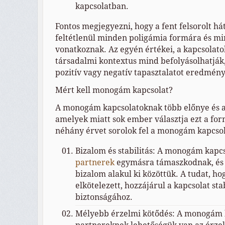
kapcsolatban.
Fontos megjegyezni, hogy a fent felsorolt h
feltétlenül minden poligámia formára és m
vonatkoznak. Az egyén értékei, a kapcsolato
társadalmi kontextus mind befolyásolhatják
pozitív vagy negatív tapasztalatot eredmény
Mért kell monogám kapcsolat?
A monogám kapcsolatoknak több előnye és a
amelyek miatt sok ember választja ezt a fo
néhány érvet sorolok fel a monogám kapcsol
Bizalom és stabilitás: A monogám kapc
partnerek
egymásra támaszkodnak, és
bizalom alakul ki közöttük. A tudat, ho
elkötelezett, hozzájárul a kapcsolat sta
biztonságához.
Mélyebb érzelmi kötődés: A monogám 