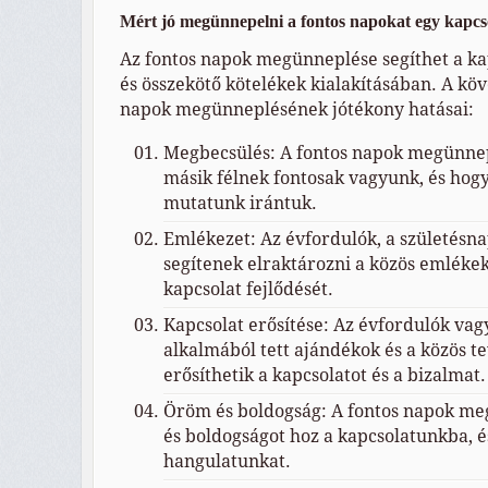
Mért jó megünnepelni a fontos napokat egy kapc
Az fontos napok megünneplése segíthet a ka
és összekötő kötelékek kialakításában. A köv
napok megünneplésének jótékony hatásai:
Megbecsülés: A fontos napok megünnepl
másik félnek fontosak vagyunk, és hogy
mutatunk irántuk.
Emlékezet: Az évfordulók, a születésn
segítenek elraktározni a közös emlékeke
kapcsolat fejlődését.
Kapcsolat erősítése: Az évfordulók va
alkalmából tett ajándékok és a közös 
erősíthetik a kapcsolatot és a bizalmat.
Öröm és boldogság: A fontos napok m
és boldogságot hoz a kapcsolatunkba, é
hangulatunkat.