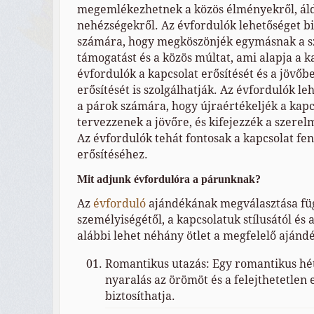
megemlékezhetnek a közös élményekről, áld
nehézségekről. Az évfordulók lehetőséget bi
számára, hogy megköszönjék egymásnak a s
támogatást és a közös múltat, ami alapja a 
évfordulók a kapcsolat erősítését és a jövőb
erősítését is szolgálhatják. Az évfordulók le
a párok számára, hogy újraértékeljék a kapc
tervezzenek a jövőre, és kifejezzék a szere
Az évfordulók tehát fontosak a kapcsolat fe
erősítéséhez.
Mit adjunk évfordulóra a párunknak?
Az
é
vforduló
ajándékának megválasztása fü
személyiségétől, a kapcsolatuk stílusától és 
alábbi lehet néhány ötlet a megfelelő ajándé
Romantikus utazás: Egy romantikus hé
nyaralás az örömöt és a felejthetetlen
biztosíthatja.