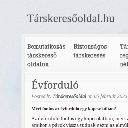
Társkeresőoldal.hu
Bemutatkozás
Biztonságos
Tá
társkereső
társkeresés
re
oldalon
né
Évforduló
Posted by
Társkeresőoldal
on
05
február
2023
Mért fontos az évforduló egy kapcsolatban?
Az évforduló fontos egy kapcsolatban, mert 
amikor a párok vissza tudnak nézni az elmúl