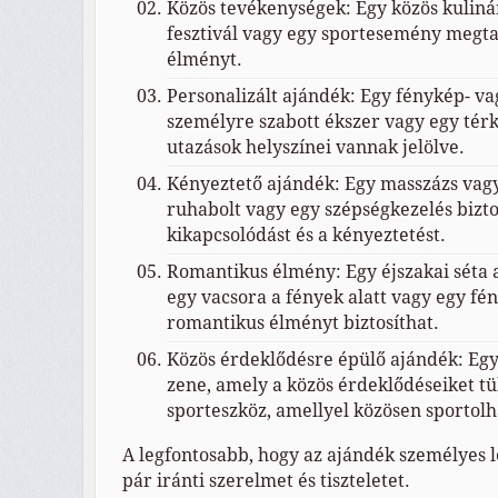
Közös tevékenységek: Egy közös kulinár
fesztivál vagy egy sportesemény megta
élményt.
Personalizált ajándék: Egy fénykép- va
személyre szabott ékszer vagy egy tér
utazások helyszínei vannak jelölve.
Kényeztető ajándék: Egy masszázs vagy
ruhabolt vagy egy szépségkezelés bizto
kikapcsolódást és a kényeztetést.
Romantikus élmény: Egy éjszakai séta a 
egy vacsora a fények alatt vagy egy fé
romantikus élményt biztosíthat.
Közös érdeklődésre épülő ajándék: Egy
zene, amely a közös érdeklődéseiket tü
sporteszköz, amellyel közösen sportolh
A legfontosabb, hogy az ajándék személyes l
pár iránti szerelmet és tiszteletet.