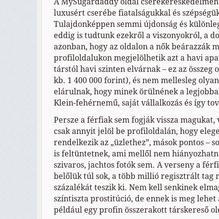
A MySugardaddy oldal cserekereskedelmen a
luxusért cserébe fiatalságukkal és szépségük
Tulajdonképpen semmi újdonság és különleg
eddig is tudtunk ezekről a viszonyokról, a 
azonban, hogy az oldalon a nők beárazzák 
profiloldalukon megjelölhetik azt a havi apa
társtól havi szinten elvárnak – ez az összeg 
kb. 1 400 000 forint), és nem mellesleg olyan
elárulnak, hogy minek örülnének a legjobban
Klein-fehérnemű, saját vállalkozás és így to
Persze a férfiak sem fogják vissza magukat, 
csak annyit jelöl be profiloldalán, hogy ele
rendelkezik az „üzlethez”, mások pontos – so
is feltüntetnek, ami mellől nem hiányozhatn
szivaros, jachtos fotók sem. A verseny a férfi
belőlük túl sok, a több millió regisztrált tag
százalékát teszik ki. Nem kell senkinek elma
színtiszta prostitúció, de ennek is meg lehet
például egy profin összerakott társkereső ol