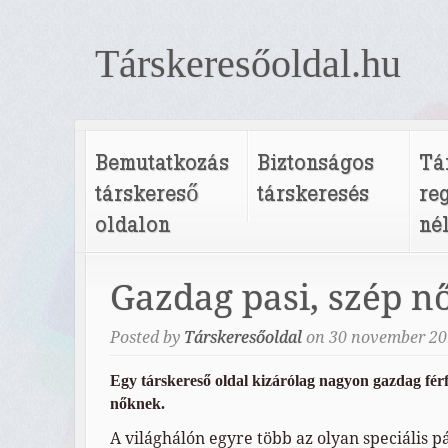
Társkeresőoldal.hu
Bemutatkozás
Biztonságos
Tá
társkereső
társkeresés
re
oldalon
né
Gazdag pasi, szép n
Posted by
Társkeresőoldal
on
30
november
20
Egy társkereső oldal kizárólag nagyon gazdag fér
nőknek.
A világhálón egyre több az olyan speciális p