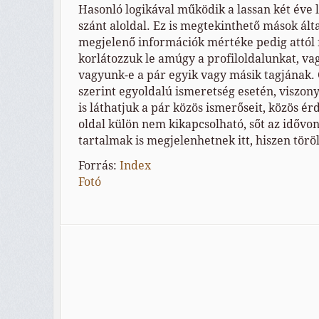
Hasonló logikával működik a lassan két éve 
szánt aloldal. Ez is megtekinthető mások ált
megjelenő információk mértéke pedig attól
korlátozzuk le amúgy a profiloldalunkat, va
vagyunk-e a pár egyik vagy másik tagjának.
szerint egyoldalú ismeretség esetén, viszony
is láthatjuk a pár közös ismerőseit, közös é
oldal külön nem kikapcsolható, sőt az idővona
tartalmak is megjelenhetnek itt, hiszen törö
Forrás:
Index
Fotó