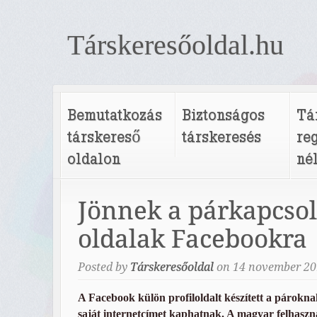
Társkeresőoldal.hu
Bemutatkozás
Biztonságos
Tá
társkereső
társkeresés
re
oldalon
né
Jönnek a párkapcsol
oldalak Facebookra
Posted by
Társkeresőoldal
on
14
november
20
A Facebook külön profiloldalt készített a párokna
saját internetcímet kaphatnak. A magyar felhasz