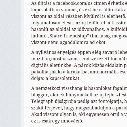
Az újítást a facebook.com/us címen érhetik e
kapcsolatban vannak, és ezt be is állították 
viszont az oldal részben kívülről is elérhető
folyamatosan élesíti az új felületet, a frissí
hasonlít az aloldal az idővonalhoz. A külfö
látható „Share Friendship” (barátság megos
viszont némi aggodalomra ad okot.
A nyilvános enyelgés éppen elég zavaró leh
moziban,most viszont rendszerezett formáb
digitális életünkbe. A párok közös oldalain 
pakolhatják ki a kirakatba, ami normális es
dolga: a kapcsolatukat.
A nemzetközi visszhang is hasonlókat fogal
blogger, akinek hánynia kell az új fejlesztés
Telegraph újságírója pedig azt fontolgatja, h
szakít férjével, hogy megszabaduljon a párok
Akad viszont olyan is, aki egyenesen örül a 
ez is csak egy innováció.