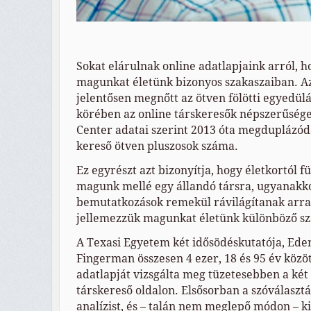
Sokat elárulnak online adatlapjaink arról, h
magunkat életünk bizonyos szakaszaiban. A
jelentősen megnőtt az ötven fölötti egyedülá
körében az online társkeresők népszerűség
Center adatai szerint 2013 óta megduplázódo
kereső ötven pluszosok száma.
Ez egyrészt azt bizonyítja, hogy életkortól 
magunk mellé egy állandó társra, ugyanakko
bemutatkozások remekül rávilágítanak arra,
jellemezzük magunkat életünk különböző sz
A Texasi Egyetem két idősödéskutatója, Ede
Fingerman összesen 4 ezer, 18 és 95 év közöt
adatlapját vizsgálta meg tüzetesebben a ké
társkereső oldalon. Elsősorban a szóválasztá
analízist, és – talán nem meglepő módon – k