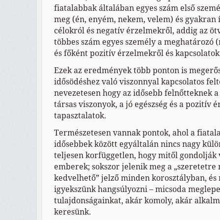
fiatalabbak általában egyes szám első szem
meg (én, enyém, nekem, velem) és gyakran 
célokról és negatív érzelmekről, addig az ötv
többes szám egyes személy a meghatározó (
és főként pozitív érzelmekről és kapcsolatok
Ezek az eredmények több ponton is megerős
idősödéshez való viszonnyal kapcsolatos felt
nevezetesen hogy az idősebb felnőtteknek a 
társas viszonyok, a jó egészség és a pozitív 
tapasztalatok.
Természetesen vannak pontok, ahol a fiatal
idősebbek között egyáltalán nincs nagy külö
teljesen korfüggetlen, hogy mitől gondoljá
emberek; sokszor jelenik meg a „szeretetre
kedvelhető” jelző minden korosztályban, és
igyekszünk hangsúlyozni – micsoda meglepet
tulajdonságainkat, akár komoly, akár alkalm
keresünk.