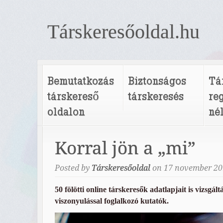
Társkeresőoldal.hu
Bemutatkozás
Biztonságos
Tá
társkereső
társkeresés
re
oldalon
né
Korral jön a „mi”
Posted by
Társkeresőoldal
on
17
november
20
50 fölötti online társkeresők adatlapjait is vizsgál
viszonyulással foglalkozó kutatók.