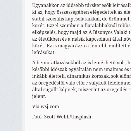
Ugyanakkor az idősebb társkeresők leírásai
ki az, hogy összességében elégedettek az él
stabil szociális kapcsolataikkal, de örömmel
körét. Ezzel szemben a fiatalabbaknál többs
elképzelés, hogy majd az A Bizonyos Valaki t
az életükben és a másik kapcsolatai által nö
körét. Ez is magyarázza a fentebb említett 
leírásokat.
A bemutatkozásokból az is lemérhető volt, h
későbbi időszak egyáltalán nem unalmas é
inkább életteli, dinamikus korszak, sok elő
az öregedéstől való előre sulykolt félelemne
által sugallt képnek, miszerint az öregedés 
jelent.
Via wsj.com
Fotó: Scott Webb/Unsplash