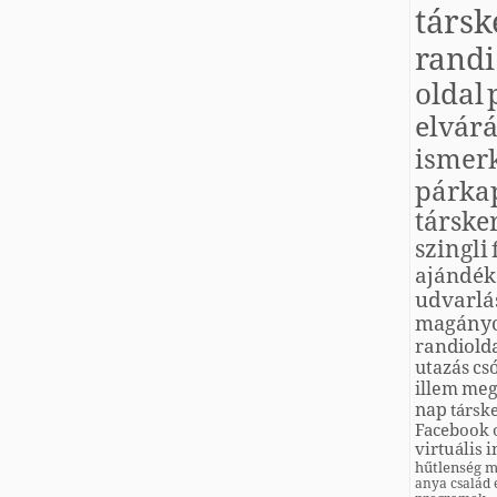
társk
randi
oldal
elvárá
ismer
párka
társke
szingli
ajándék
udvarlá
magány
randiold
utazás
cs
illem
meg
nap
társk
Facebook
virtuális
i
hűtlenség
m
anya
család