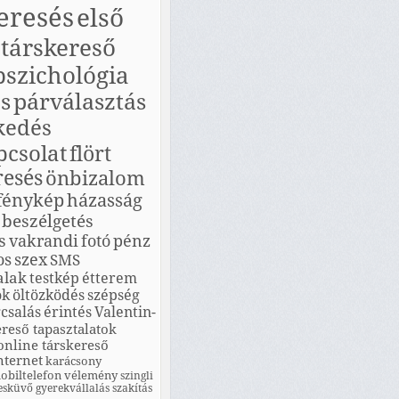
eresés
első
társkereső
pszichológia
s
párválasztás
kedés
pcsolat
flört
resés
önbizalom
fénykép
házasság
beszélgetés
s
vakrandi
fotó
pénz
os
szex
SMS
alak
testkép
étterem
ók
öltözködés
szépség
csalás
érintés
Valentin-
ereső tapasztalatok
online társkereső
nternet
karácsony
obiltelefon
vélemény
szingli
esküvő
gyerekvállalás
szakítás