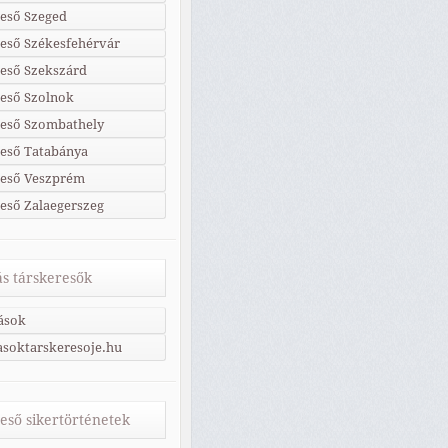
eső Szeged
eső Székesfehérvár
eső Szekszárd
eső Szolnok
reső Szombathely
eső Tatabánya
reső Veszprém
eső Zalaegerszeg
s társkeresők
ások
soktarskeresoje.hu
eső sikertörténetek