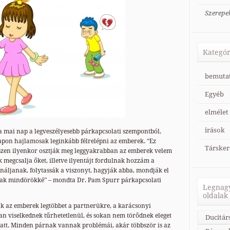
Szerepe
Kategór
bemuta
Egyéb
elmélet
irások
 a mai nap a legveszélyesebb párkapcsolati szempontból,
napon hajlamosak leginkább félrelépni az emberek. “Ez
Társker
szen ilyenkor osztják meg leggyakrabban az emberek velem
 megcsalja őket, illetve ilyentájt fordulnak hozzám a
ináljanak, folytassák a viszonyt, hagyják abba, mondják el
ak mindörökké” – mondta Dr. Pam Spurr párkapcsolati
Legnagy
oldalak
az emberek legtöbbet a partnerükre, a karácsonyi
n viselkednek tűrhetetlenül, és sokan nem törődnek eleget
Ducitár
att. Minden párnak vannak problémái, akár többször is az