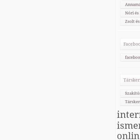
Annamá
Nóri és
Zsolt és
Faceboo
faceboo
Társker
Szakító
Társker
inter
isme
onli