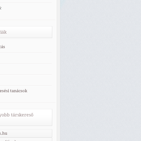
k
iák
tás
esési tanácsok
obb társkereső
s.hu