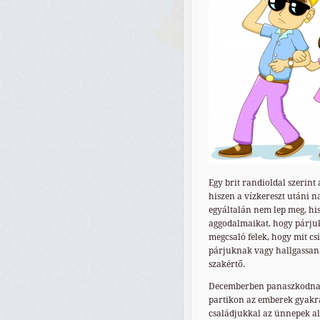
Egy brit randioldal szerint
hiszen a vízkereszt utáni 
egyáltalán nem lep meg, hi
aggodalmaikat, hogy párjuk
megcsaló felek, hogy mit cs
párjuknak vagy hallgassan
szakértő.
Decemberben panaszkodnak 
partikon az emberek gyakra
családjukkal az ünnepek al