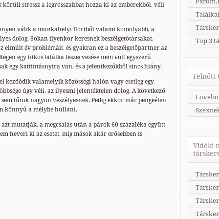
Párom.h
körüli stressz a legrosszabbat hozza ki az emberekből, véli
Találka
Társker
nnyen válik a munkahelyi flörtből valami komolyabb, a
lyes dolog. Sokan ilyenkor keresnek beszélgetőtársakat,
Top 3 t
z elmúlt év problémáit, és gyakran ez a beszélgetőpartner az
Régen egy titkos találka leszervezése nem volt egyszerű
k egy kattintásnyira van, és a jelentkezőkből sincs hiány.
Felnőtt
el kezdődik valamelyik közösségi hálón vagy esetleg egy
bbsége úgy véli, az ilyesmi jelentéktelen dolog. A következő
Lovebo
zó sem tűnik nagyon veszélyesnek. Pedig ekkor már pengeélen
n könnyű a mélybe hullani.
Szexne
azt mutatják, a megcsalás után a párok 60 százaléka együtt
em heveri ki az esetet, míg mások akár erősebben is
Vidéki 
társker
Társker
Társker
Társker
Társke