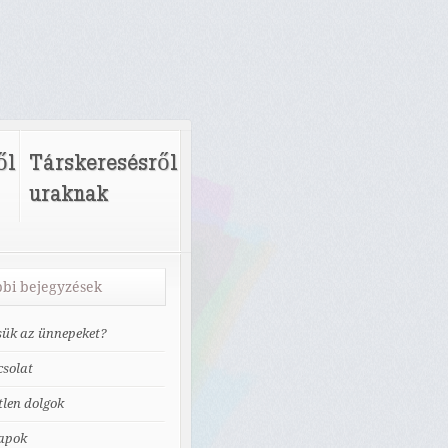
ől
Társkeresésről
uraknak
bi bejegyzések
tsük az ünnepeket?
solat
tlen dolgok
apok