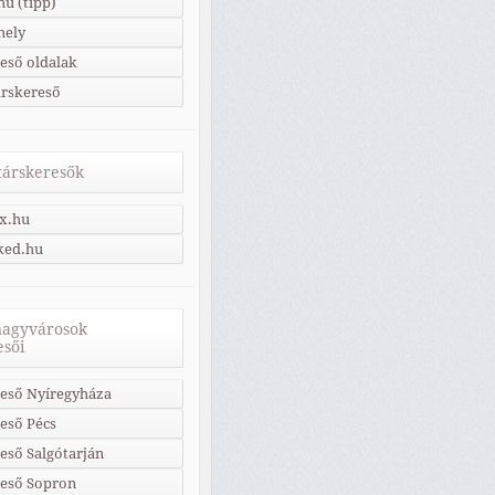
u (tipp)
hely
eső oldalak
árskereső
 társkeresők
x.hu
ked.hu
nagyvárosok
esői
eső Nyíregyháza
eső Pécs
eső Salgótarján
reső Sopron