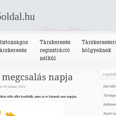
oldal.hu
Biztonságos
Társkeresés
Társkeresésr
társkeresés
regisztráció
hölgyeknek
nélkül
 megcsalás napja
Legutób
Hol töl
on
09
január
2013
Távkapc
dikén több affér kezdődik, mint az év bármely más napján.
Kelleme
Nyári n