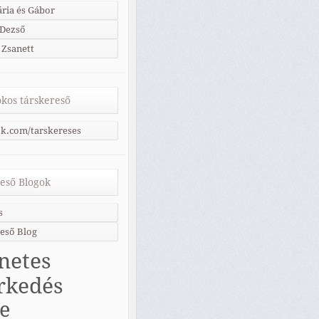
ria és Gábor
 Dezső
 Zsanett
kos társkereső
k.com/tarskereses
eső Blogok
s
eső Blog
netes
rkedés
ne