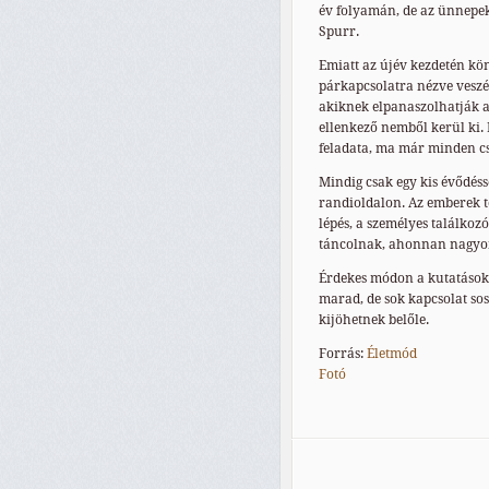
év folyamán, de az ünnepek 
Spurr.
Emiatt az újév kezdetén kö
párkapcsolatra nézve veszé
akiknek elpanaszolhatják a
ellenkező nemből kerül ki. 
feladata, ma már minden csa
Mindig csak egy kis évődéss
randioldalon. Az emberek tö
lépés, a személyes találko
táncolnak, ahonnan nagyo
Érdekes módon a kutatások 
marad, de sok kapcsolat sos
kijöhetnek belőle.
Forrás:
Életmód
Fotó